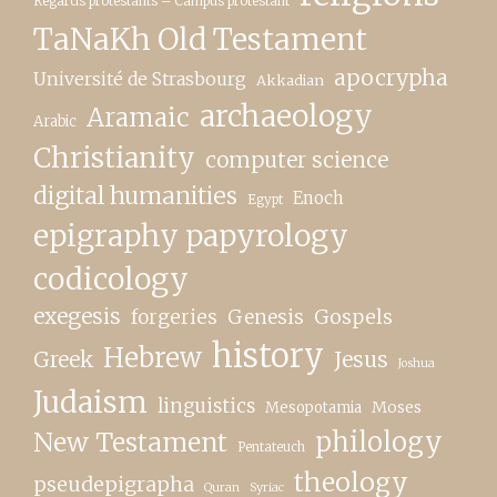
Regards protestants – Campus protestant
TaNaKh Old Testament
apocrypha
Université de Strasbourg
Akkadian
archaeology
Aramaic
Arabic
Christianity
computer science
digital humanities
Enoch
Egypt
epigraphy papyrology
codicology
exegesis
forgeries
Genesis
Gospels
history
Hebrew
Greek
Jesus
Joshua
Judaism
linguistics
Moses
Mesopotamia
New Testament
philology
Pentateuch
theology
pseudepigrapha
Quran
Syriac