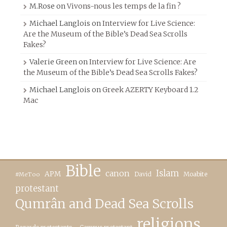
M.Rose
on
Vivons-nous les temps de la fin ?
Michael Langlois
on
Interview for Live Science:
Are the Museum of the Bible’s Dead Sea Scrolls
Fakes?
Valerie Green
on
Interview for Live Science: Are
the Museum of the Bible’s Dead Sea Scrolls Fakes?
Michael Langlois
on
Greek AZERTY Keyboard 1.2
Mac
Bible
canon
Islam
APM
David
Moabite
#MeToo
protestant
Qumrân and Dead Sea Scrolls
religions