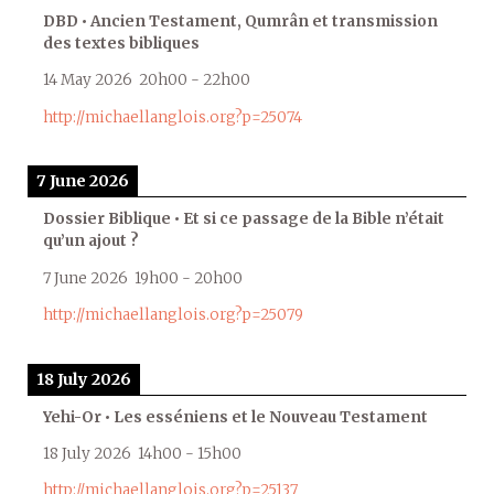
DBD • Ancien Testament, Qumrân et transmission
des textes bibliques
14 May 2026
20h00
-
22h00
http://michaellanglois.org?p=25074
7 June 2026
Dossier Biblique • Et si ce passage de la Bible n’était
qu’un ajout ?
7 June 2026
19h00
-
20h00
http://michaellanglois.org?p=25079
18 July 2026
Yehi-Or • Les esséniens et le Nouveau Testament
18 July 2026
14h00
-
15h00
http://michaellanglois.org?p=25137