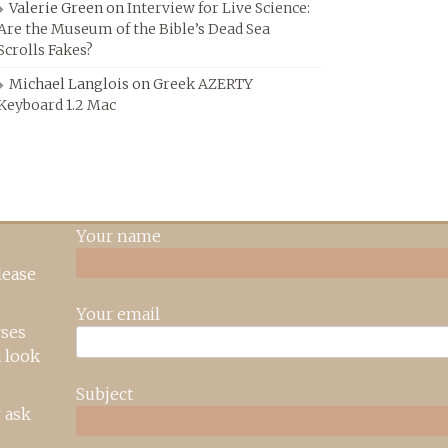
Valerie Green
on
Interview for Live Science:
Are the Museum of the Bible’s Dead Sea
Scrolls Fakes?
Michael Langlois
on
Greek AZERTY
Keyboard 1.2 Mac
Your name
lease
Your email
rses
 look
Subject
 ask