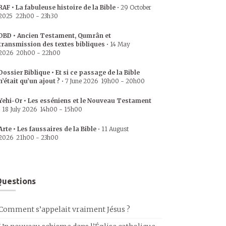
RAF • La fabuleuse histoire de la Bible
•
29 October
2025
22h00
-
23h30
DBD • Ancien Testament, Qumrân et
transmission des textes bibliques
•
14 May
2026
20h00
-
22h00
Dossier Biblique • Et si ce passage de la Bible
n’était qu’un ajout ?
•
7 June 2026
19h00
-
20h00
Yehi-Or • Les esséniens et le Nouveau Testament
•
18 July 2026
14h00
-
15h00
Arte • Les faussaires de la Bible
•
11 August
2026
21h00
-
23h00
uestions
Comment s’appelait vraiment Jésus ?