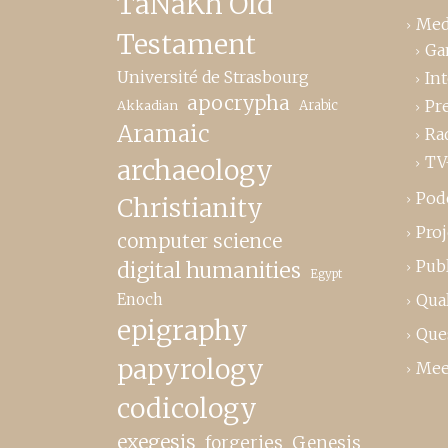
TaNaKh Old
Med
Testament
Ga
Université de Strasbourg
In
apocrypha
Pr
Akkadian
Arabic
Aramaic
Ra
TV
archaeology
Pod
Christianity
Proj
computer science
Publ
digital humanities
Egypt
Enoch
Qual
epigraphy
Que
papyrology
Mee
codicology
exegesis
forgeries
Genesis