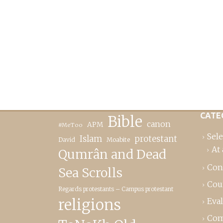
CATE
Bible
canon
APM
#MeToo
Sele
Islam
protestant
David
Moabite
At 
Qumrân and Dead
Con
Sea Scrolls
Cou
Regards protestants – Campus protestant
religions
Eva
Com