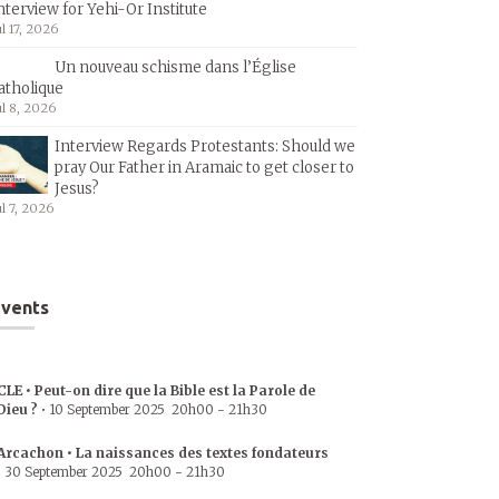
nterview for Yehi-Or Institute
ul 17, 2026
Un nouveau schisme dans l’Église
atholique
ul 8, 2026
Interview Regards Protestants: Should we
pray Our Father in Aramaic to get closer to
Jesus?
ul 7, 2026
vents
CLE • Peut-on dire que la Bible est la Parole de
Dieu ?
•
10 September 2025
20h00
-
21h30
Arcachon • La naissances des textes fondateurs
•
30 September 2025
20h00
-
21h30