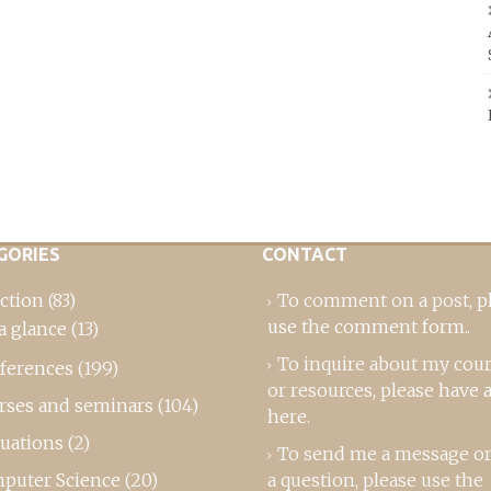
GORIES
CONTACT
ction
(83)
To comment on a post,
p
use the comment form
..
a glance
(13)
To inquire about my cou
ferences
(199)
or resources, please
have a
rses and seminars
(104)
here
.
luations
(2)
To send me a message or
puter Science
(20)
a question, please use the