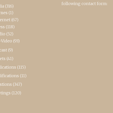
following contact form:
ia
(316)
mes
(1)
ternet
(67)
ess
(118)
dio
(52)
-Video
(93)
cast
(9)
ets
(41)
ications
(115)
ifications
(11)
stions
(347)
tings
(120)