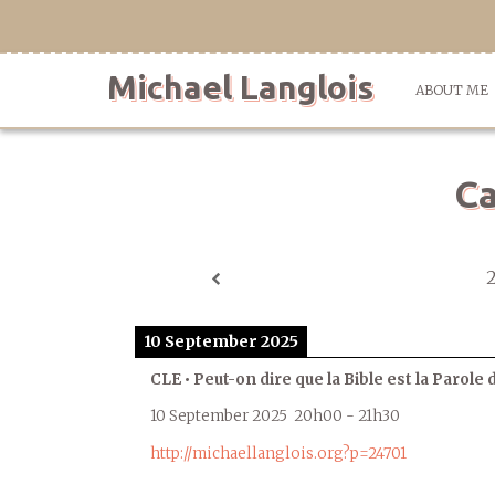
Skip
to
content
Michael Langlois
ABOUT ME
Ca
10 September 2025
CLE • Peut-on dire que la Bible est la Parole 
10 September 2025
20h00
-
21h30
http://michaellanglois.org?p=24701