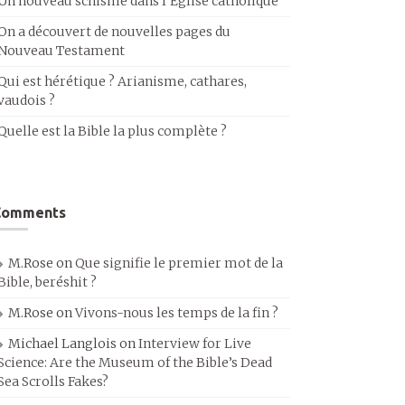
Un nouveau schisme dans l’Église catholique
On a découvert de nouvelles pages du
Nouveau Testament
Qui est hérétique ? Arianisme, cathares,
vaudois ?
Quelle est la Bible la plus complète ?
Comments
M.Rose
on
Que signifie le premier mot de la
Bible, beréshit ?
M.Rose
on
Vivons-nous les temps de la fin ?
Michael Langlois
on
Interview for Live
Science: Are the Museum of the Bible’s Dead
Sea Scrolls Fakes?