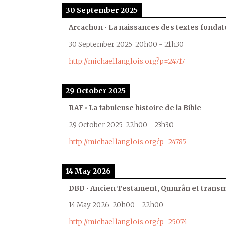
30 September 2025
Arcachon • La naissances des textes fondat
30 September 2025
20h00
-
21h30
http://michaellanglois.org?p=24717
29 October 2025
RAF • La fabuleuse histoire de la Bible
29 October 2025
22h00
-
23h30
http://michaellanglois.org?p=24785
14 May 2026
DBD • Ancien Testament, Qumrân et transmi
14 May 2026
20h00
-
22h00
http://michaellanglois.org?p=25074