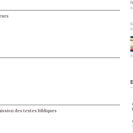
I
J
eurs
c
J
J
E
ssion des textes bibliques