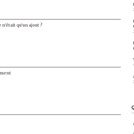
 n’était qu’un ajout ?
ament
Q