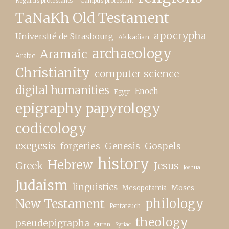
Regards protestants – Campus protestant
TaNaKh Old Testament
apocrypha
Université de Strasbourg
Akkadian
archaeology
Aramaic
Arabic
Christianity
computer science
digital humanities
Enoch
Egypt
epigraphy papyrology
codicology
exegesis
forgeries
Genesis
Gospels
history
Hebrew
Greek
Jesus
Joshua
Judaism
linguistics
Moses
Mesopotamia
New Testament
philology
Pentateuch
theology
pseudepigrapha
Quran
Syriac