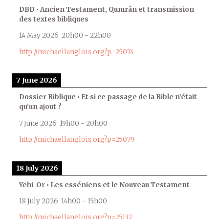
DBD • Ancien Testament, Qumrân et transmission
des textes bibliques
14 May 2026
20h00
-
22h00
http://michaellanglois.org?p=25074
7 June 2026
Dossier Biblique • Et si ce passage de la Bible n’était
qu’un ajout ?
7 June 2026
19h00
-
20h00
http://michaellanglois.org?p=25079
18 July 2026
Yehi-Or • Les esséniens et le Nouveau Testament
18 July 2026
14h00
-
15h00
http://michaellanglois.org?p=25137