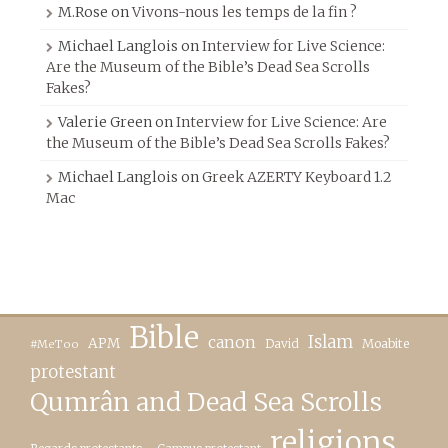
M.Rose
on
Vivons-nous les temps de la fin ?
Michael Langlois
on
Interview for Live Science:
Are the Museum of the Bible’s Dead Sea Scrolls
Fakes?
Valerie Green
on
Interview for Live Science: Are
the Museum of the Bible’s Dead Sea Scrolls Fakes?
Michael Langlois
on
Greek AZERTY Keyboard 1.2
Mac
Bible
canon
Islam
APM
David
Moabite
#MeToo
protestant
Qumrân and Dead Sea Scrolls
religions