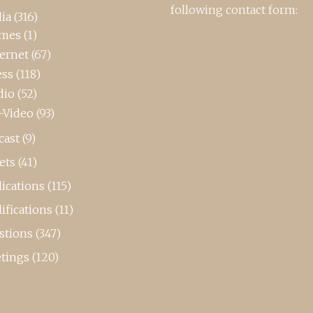
following contact form:
ia
(316)
mes
(1)
ternet
(67)
ess
(118)
dio
(52)
-Video
(93)
cast
(9)
ets
(41)
ications
(115)
ifications
(11)
stions
(347)
tings
(120)