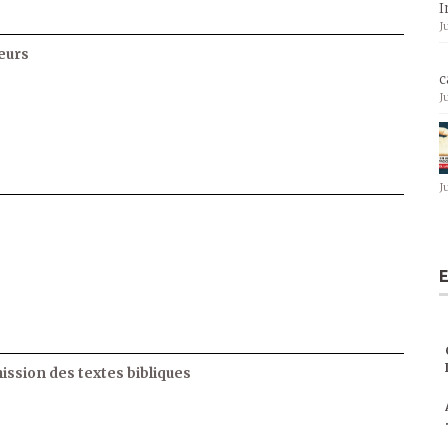
I
J
eurs
c
J
J
E
ssion des textes bibliques