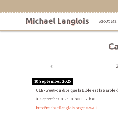
Skip
to
content
Michael Langlois
ABOUT ME
Ca
10 September 2025
CLE • Peut-on dire que la Bible est la Parole 
10 September 2025
20h00
-
21h30
http://michaellanglois.org?p=24701