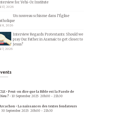
nterview for Yehi-Or Institute
ul 17, 2026
Un nouveau schisme dans l’Église
atholique
ul 8, 2026
Interview Regards Protestants: Should we
pray Our Father in Aramaic to get closer to
Jesus?
ul 7, 2026
vents
CLE • Peut-on dire que la Bible est la Parole de
Dieu ?
•
10 September 2025
20h00
-
21h30
Arcachon • La naissances des textes fondateurs
•
30 September 2025
20h00
-
21h30