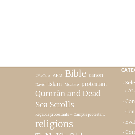
CATE
Bible
canon
APM
#MeToo
Sele
Islam
protestant
David
Moabite
At 
Qumrân and Dead
Con
Sea Scrolls
Cou
Regards protestants – Campus protestant
religions
Eva
Com