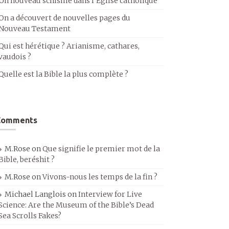
Un nouveau schisme dans l’Église catholique
On a découvert de nouvelles pages du
Nouveau Testament
Qui est hérétique ? Arianisme, cathares,
vaudois ?
Quelle est la Bible la plus complète ?
Comments
M.Rose
on
Que signifie le premier mot de la
Bible, beréshit ?
M.Rose
on
Vivons-nous les temps de la fin ?
Michael Langlois
on
Interview for Live
Science: Are the Museum of the Bible’s Dead
Sea Scrolls Fakes?