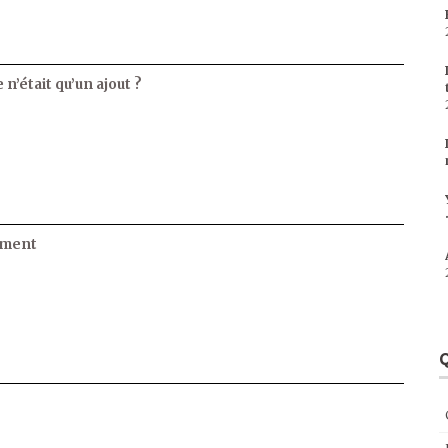
 n’était qu’un ajout ?
ament
Q