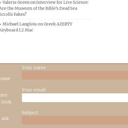
Valerie Green
on
Interview for Live Science:
Are the Museum of the Bible’s Dead Sea
Scrolls Fakes?
Michael Langlois
on
Greek AZERTY
Keyboard 1.2 Mac
Your name
lease
Your email
rses
 look
Subject
 ask