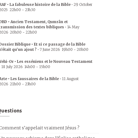
RAF • La fabuleuse histoire de la Bible
•
29 October
2025
22h00
-
23h30
DBD • Ancien Testament, Qumrân et
transmission des textes bibliques
•
14 May
2026
20h00
-
22h00
Dossier Biblique • Et si ce passage de la Bible
n’était qu’un ajout ?
•
7 June 2026
19h00
-
20h00
Yehi-Or • Les esséniens et le Nouveau Testament
•
18 July 2026
14h00
-
15h00
Arte • Les faussaires de la Bible
•
11 August
2026
21h00
-
23h00
uestions
Comment s’appelait vraiment Jésus ?