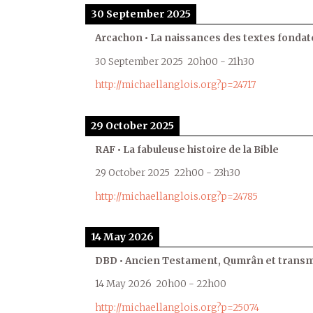
30 September 2025
Arcachon • La naissances des textes fondat
30 September 2025
20h00
-
21h30
http://michaellanglois.org?p=24717
29 October 2025
RAF • La fabuleuse histoire de la Bible
29 October 2025
22h00
-
23h30
http://michaellanglois.org?p=24785
14 May 2026
DBD • Ancien Testament, Qumrân et transmi
14 May 2026
20h00
-
22h00
http://michaellanglois.org?p=25074