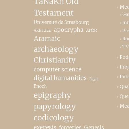
TaNaKh Old
Med
Testament
Ga
Université de Strasbourg
In
apocrypha
Pr
Akkadian
Arabic
Aramaic
Ra
TV
archaeology
Pod
Christianity
Proj
computer science
Publ
digital humanities
Egypt
Enoch
Qual
epigraphy
Que
papyrology
Mee
codicology
exegesis
forgeries
Genesis