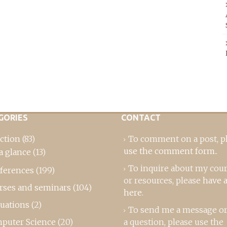
GORIES
CONTACT
ction
(83)
To comment on a post,
p
use the comment form
..
a glance
(13)
To inquire about my cou
ferences
(199)
or resources, please
have a
rses and seminars
(104)
here
.
luations
(2)
To send me a message or
puter Science
(20)
a question, please use the