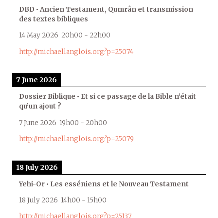
DBD • Ancien Testament, Qumrân et transmission
des textes bibliques
14 May 2026
20h00
-
22h00
http://michaellanglois.org?p=25074
7 June 2026
Dossier Biblique • Et si ce passage de la Bible n’était
qu’un ajout ?
7 June 2026
19h00
-
20h00
http://michaellanglois.org?p=25079
18 July 2026
Yehi-Or • Les esséniens et le Nouveau Testament
18 July 2026
14h00
-
15h00
http://michaellanglois.org?p=25137