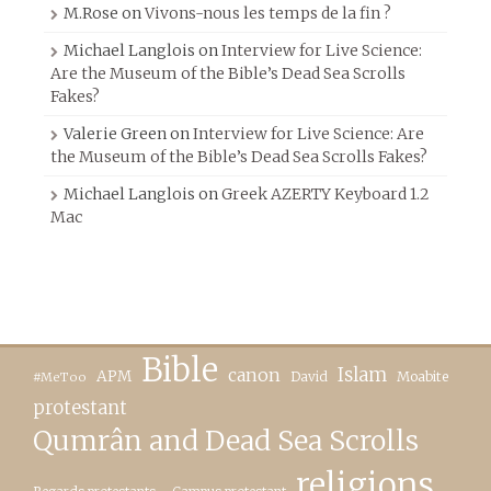
M.Rose
on
Vivons-nous les temps de la fin ?
Michael Langlois
on
Interview for Live Science:
Are the Museum of the Bible’s Dead Sea Scrolls
Fakes?
Valerie Green
on
Interview for Live Science: Are
the Museum of the Bible’s Dead Sea Scrolls Fakes?
Michael Langlois
on
Greek AZERTY Keyboard 1.2
Mac
Bible
canon
Islam
APM
David
Moabite
#MeToo
protestant
Qumrân and Dead Sea Scrolls
religions