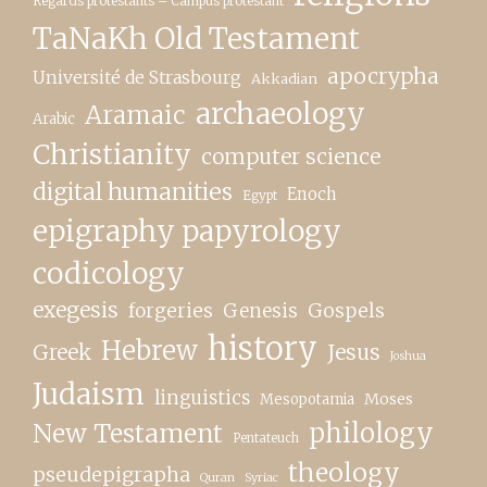
Regards protestants – Campus protestant
TaNaKh Old Testament
apocrypha
Université de Strasbourg
Akkadian
archaeology
Aramaic
Arabic
Christianity
computer science
digital humanities
Enoch
Egypt
epigraphy papyrology
codicology
exegesis
forgeries
Genesis
Gospels
history
Hebrew
Greek
Jesus
Joshua
Judaism
linguistics
Moses
Mesopotamia
New Testament
philology
Pentateuch
theology
pseudepigrapha
Quran
Syriac