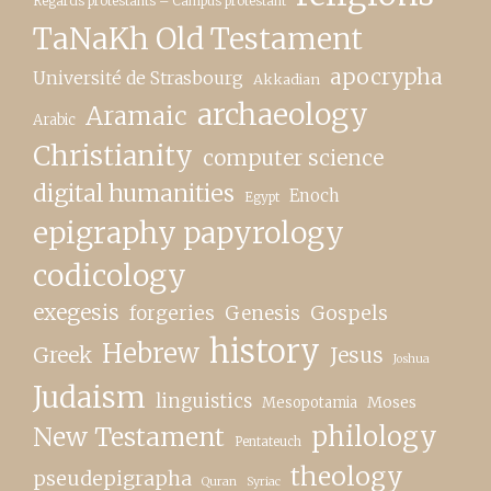
Regards protestants – Campus protestant
TaNaKh Old Testament
apocrypha
Université de Strasbourg
Akkadian
archaeology
Aramaic
Arabic
Christianity
computer science
digital humanities
Enoch
Egypt
epigraphy papyrology
codicology
exegesis
forgeries
Genesis
Gospels
history
Hebrew
Greek
Jesus
Joshua
Judaism
linguistics
Moses
Mesopotamia
New Testament
philology
Pentateuch
theology
pseudepigrapha
Quran
Syriac