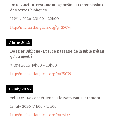
DBD • Ancien Testament, Qumrân et transmission
des textes bibliques
14 May 2026
20h00
-
22h00
http://michaellanglois.org?p=25074
7 June 2026
Dossier Biblique • Et si ce passage de la Bible n’était
qu’un ajout ?
7 June 2026
19h00
-
20h00
http://michaellanglois.org?p=25079
18 July 2026
Yehi-Or • Les esséniens et le Nouveau Testament
18 July 2026
14h00
-
15h00
http://michaellanglois.org?p=25137