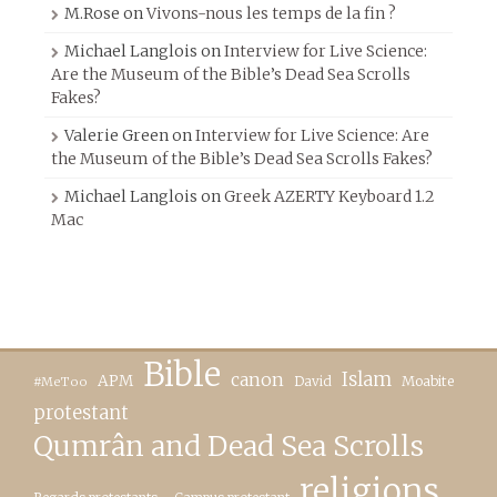
M.Rose
on
Vivons-nous les temps de la fin ?
Michael Langlois
on
Interview for Live Science:
Are the Museum of the Bible’s Dead Sea Scrolls
Fakes?
Valerie Green
on
Interview for Live Science: Are
the Museum of the Bible’s Dead Sea Scrolls Fakes?
Michael Langlois
on
Greek AZERTY Keyboard 1.2
Mac
Bible
canon
Islam
APM
David
Moabite
#MeToo
protestant
Qumrân and Dead Sea Scrolls
religions