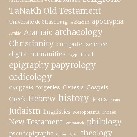
Regards protestants – Campus protestant
TaNaKh Old Testament
apocrypha
Université de Strasbourg
Akkadian
archaeology
Aramaic
Arabic
Christianity
computer science
digital humanities
Enoch
Egypt
epigraphy papyrology
codicology
exegesis
forgeries
Genesis
Gospels
history
Hebrew
Greek
Jesus
Joshua
Judaism
linguistics
Moses
Mesopotamia
New Testament
philology
Pentateuch
theology
pseudepigrapha
Quran
Syriac