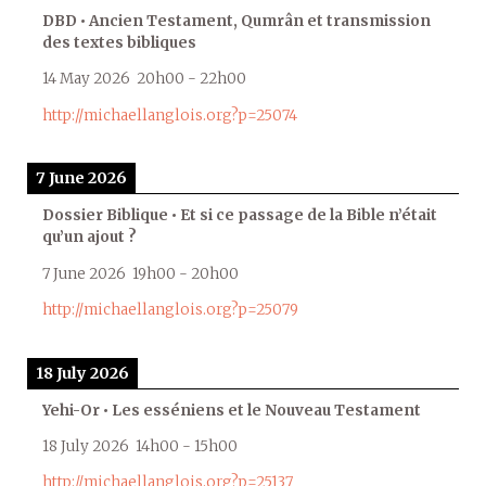
DBD • Ancien Testament, Qumrân et transmission
des textes bibliques
14 May 2026
20h00
-
22h00
http://michaellanglois.org?p=25074
7 June 2026
Dossier Biblique • Et si ce passage de la Bible n’était
qu’un ajout ?
7 June 2026
19h00
-
20h00
http://michaellanglois.org?p=25079
18 July 2026
Yehi-Or • Les esséniens et le Nouveau Testament
18 July 2026
14h00
-
15h00
http://michaellanglois.org?p=25137