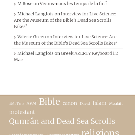
M.Rose
on
Vivons-nous les temps de la fin ?
Michael Langlois
on
Interview for Live Science:
Are the Museum of the Bible’s Dead Sea Scrolls
Fakes?
Valerie Green
on
Interview for Live Science: Are
the Museum of the Bible’s Dead Sea Scrolls Fakes?
Michael Langlois
on
Greek AZERTY Keyboard 1.2
Mac
Bible
canon
Islam
APM
David
Moabite
#MeToo
protestant
Qumrân and Dead Sea Scrolls
religions