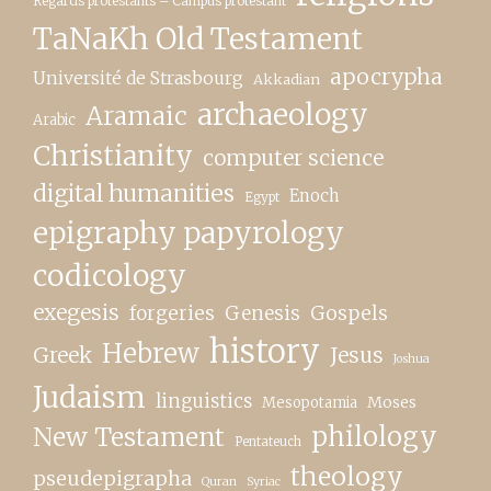
Regards protestants – Campus protestant
TaNaKh Old Testament
apocrypha
Université de Strasbourg
Akkadian
archaeology
Aramaic
Arabic
Christianity
computer science
digital humanities
Enoch
Egypt
epigraphy papyrology
codicology
exegesis
forgeries
Genesis
Gospels
history
Hebrew
Greek
Jesus
Joshua
Judaism
linguistics
Moses
Mesopotamia
New Testament
philology
Pentateuch
theology
pseudepigrapha
Quran
Syriac