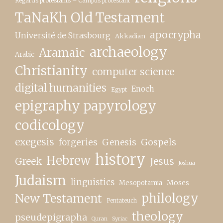
Regards protestants – Campus protestant
TaNaKh Old Testament
apocrypha
Université de Strasbourg
Akkadian
archaeology
Aramaic
Arabic
Christianity
computer science
digital humanities
Enoch
Egypt
epigraphy papyrology
codicology
exegesis
forgeries
Genesis
Gospels
history
Hebrew
Greek
Jesus
Joshua
Judaism
linguistics
Moses
Mesopotamia
New Testament
philology
Pentateuch
theology
pseudepigrapha
Quran
Syriac