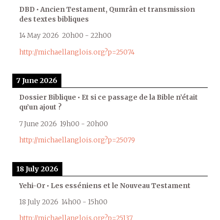
DBD • Ancien Testament, Qumrân et transmission
des textes bibliques
14 May 2026
20h00
-
22h00
http://michaellanglois.org?p=25074
7 June 2026
Dossier Biblique • Et si ce passage de la Bible n’était
qu’un ajout ?
7 June 2026
19h00
-
20h00
http://michaellanglois.org?p=25079
18 July 2026
Yehi-Or • Les esséniens et le Nouveau Testament
18 July 2026
14h00
-
15h00
http://michaellanglois.org?p=25137