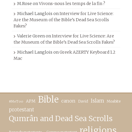
M.Rose
on
Vivons-nous les temps de la fin ?
Michael Langlois
on
Interview for Live Science:
Are the Museum of the Bible’s Dead Sea Scrolls
Fakes?
Valerie Green
on
Interview for Live Science: Are
the Museum of the Bible’s Dead Sea Scrolls Fakes?
Michael Langlois
on
Greek AZERTY Keyboard 1.2
Mac
Bible
canon
Islam
APM
David
Moabite
#MeToo
protestant
Qumrân and Dead Sea Scrolls
religions