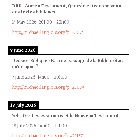
DBD • Ancien Testament, Qumrân et transmission
des textes bibliques
14 May 2026
20h00
-
22h00
http://michaellanglois.org?p=25074
7 June 2026
Dossier Biblique • Et si ce passage de la Bible n’était
qu’un ajout ?
7 June 2026
19h00
-
20h00
http://michaellanglois.org?p=25079
18 July 2026
Yehi-Or • Les esséniens et le Nouveau Testament
18 July 2026
14h00
-
15h00
http://michaellanglois.org?p=25137