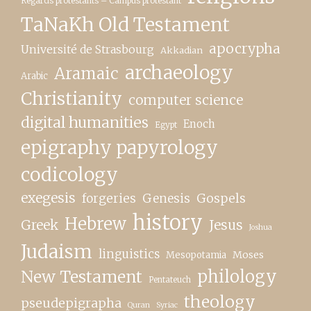
Regards protestants – Campus protestant
TaNaKh Old Testament
apocrypha
Université de Strasbourg
Akkadian
archaeology
Aramaic
Arabic
Christianity
computer science
digital humanities
Enoch
Egypt
epigraphy papyrology
codicology
exegesis
forgeries
Genesis
Gospels
history
Hebrew
Greek
Jesus
Joshua
Judaism
linguistics
Moses
Mesopotamia
New Testament
philology
Pentateuch
theology
pseudepigrapha
Quran
Syriac