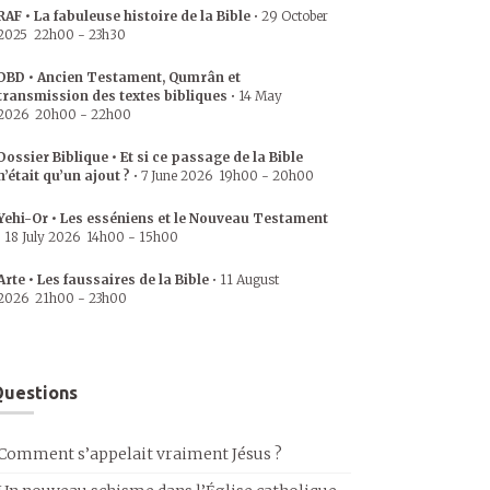
RAF • La fabuleuse histoire de la Bible
•
29 October
2025
22h00
-
23h30
DBD • Ancien Testament, Qumrân et
transmission des textes bibliques
•
14 May
2026
20h00
-
22h00
Dossier Biblique • Et si ce passage de la Bible
n’était qu’un ajout ?
•
7 June 2026
19h00
-
20h00
Yehi-Or • Les esséniens et le Nouveau Testament
•
18 July 2026
14h00
-
15h00
Arte • Les faussaires de la Bible
•
11 August
2026
21h00
-
23h00
uestions
Comment s’appelait vraiment Jésus ?