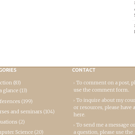
GORIES
CONTACT
ction
(83)
To comment on a post,
p
use the comment form
..
a glance
(13)
To inquire about my cou
ferences
(199)
or resources, please
have a
rses and seminars
(104)
here
.
luations
(2)
To send me a message or
puter Science
(20)
a question, please use the