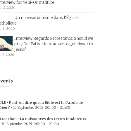
nterview for Yehi-Or Institute
ul 17, 2026
Un nouveau schisme dans l’Église
atholique
ul 8, 2026
Interview Regards Protestants: Should we
pray Our Father in Aramaic to get closer to
Jesus?
ul 7, 2026
vents
CLE • Peut-on dire que la Bible est la Parole de
Dieu ?
•
10 September 2025
20h00
-
21h30
Arcachon • La naissances des textes fondateurs
•
30 September 2025
20h00
-
21h30