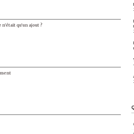
 n’était qu’un ajout ?
ament
Q