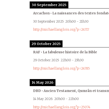
30 September 2025
Arcachon • La naissances des textes fondat
30 September 2025
20h00
-
21h30
http://michaellanglois.org?p=24717
29 October 2025
RAF • La fabuleuse histoire de la Bible
29 October 2025
22h00
-
23h30
http://michaellanglois.org?p=24785
14 May 2026
DBD • Ancien Testament, Qumrân et transmi
14 May 2026
20h00
-
22h00
http://michaellanglois.org?p=25074