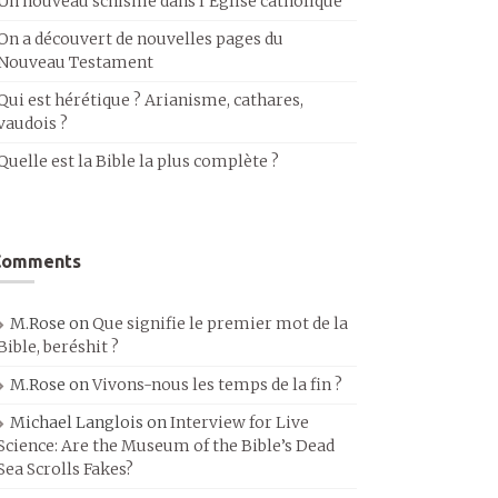
Un nouveau schisme dans l’Église catholique
On a découvert de nouvelles pages du
Nouveau Testament
Qui est hérétique ? Arianisme, cathares,
vaudois ?
Quelle est la Bible la plus complète ?
Comments
M.Rose
on
Que signifie le premier mot de la
Bible, beréshit ?
M.Rose
on
Vivons-nous les temps de la fin ?
Michael Langlois
on
Interview for Live
Science: Are the Museum of the Bible’s Dead
Sea Scrolls Fakes?