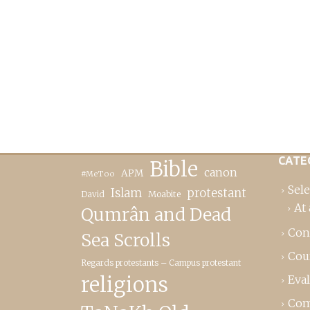
CATE
Bible
canon
APM
#MeToo
Sele
Islam
protestant
David
Moabite
At 
Qumrân and Dead
Con
Sea Scrolls
Cou
Regards protestants – Campus protestant
religions
Eva
Com