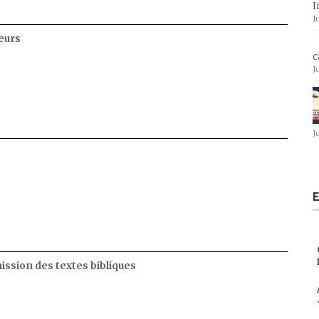
I
J
eurs
c
J
J
E
ssion des textes bibliques