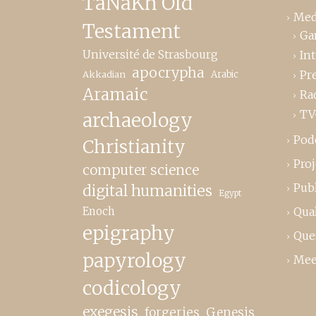
TaNaKh Old
Med
Testament
Ga
Université de Strasbourg
In
apocrypha
Pr
Akkadian
Arabic
Aramaic
Ra
TV
archaeology
Pod
Christianity
Proj
computer science
Publ
digital humanities
Egypt
Enoch
Qual
epigraphy
Que
papyrology
Mee
codicology
exegesis
forgeries
Genesis