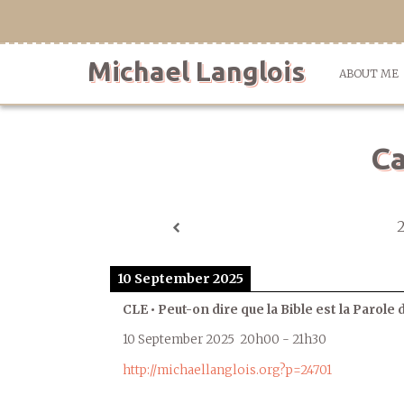
Skip
to
content
Michael Langlois
ABOUT ME
Ca
10 September 2025
CLE • Peut-on dire que la Bible est la Parole 
10 September 2025
20h00
-
21h30
http://michaellanglois.org?p=24701