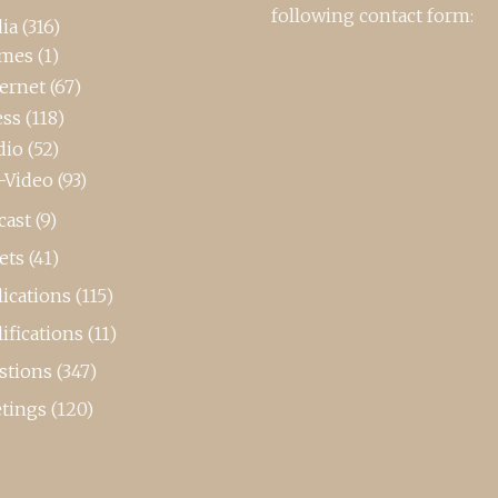
following contact form:
ia
(316)
mes
(1)
ternet
(67)
ess
(118)
dio
(52)
-Video
(93)
cast
(9)
ets
(41)
ications
(115)
ifications
(11)
stions
(347)
tings
(120)