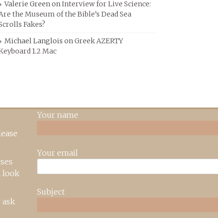
Valerie Green
on
Interview for Live Science:
Are the Museum of the Bible’s Dead Sea
Scrolls Fakes?
Michael Langlois
on
Greek AZERTY
Keyboard 1.2 Mac
Your name
lease
Your email
rses
 look
Subject
 ask