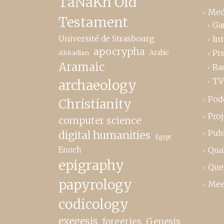
TaNaKh Old
Med
Testament
Ga
Université de Strasbourg
In
apocrypha
Pr
Akkadian
Arabic
Aramaic
Ra
TV
archaeology
Pod
Christianity
Proj
computer science
Publ
digital humanities
Egypt
Enoch
Qual
epigraphy
Que
papyrology
Mee
codicology
exegesis
forgeries
Genesis