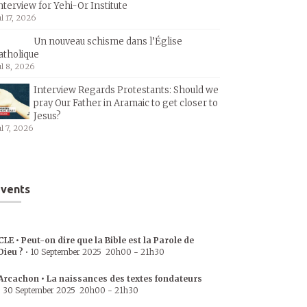
nterview for Yehi-Or Institute
ul 17, 2026
Un nouveau schisme dans l’Église
atholique
ul 8, 2026
Interview Regards Protestants: Should we
pray Our Father in Aramaic to get closer to
Jesus?
ul 7, 2026
vents
CLE • Peut-on dire que la Bible est la Parole de
Dieu ?
•
10 September 2025
20h00
-
21h30
Arcachon • La naissances des textes fondateurs
•
30 September 2025
20h00
-
21h30