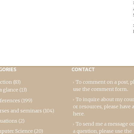
GORIES
CONTACT
ction
(83)
To comment on a post,
p
use the comment form
..
a glance
(13)
To inquire about my cou
ferences
(199)
or resources, please
have a
rses and seminars
(104)
here
.
luations
(2)
To send me a message or
puter Science
(20)
a question, please use the