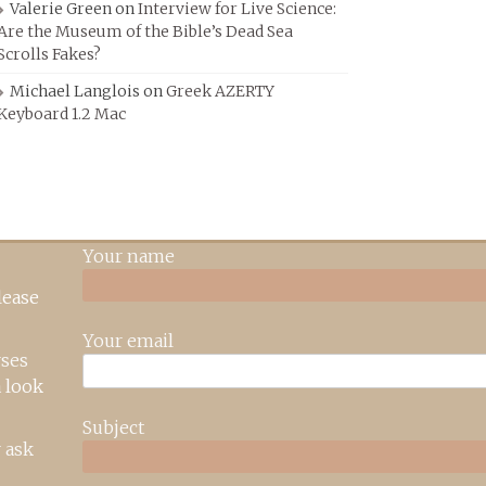
Valerie Green
on
Interview for Live Science:
Are the Museum of the Bible’s Dead Sea
Scrolls Fakes?
Michael Langlois
on
Greek AZERTY
Keyboard 1.2 Mac
Your name
lease
Your email
rses
 look
Subject
 ask