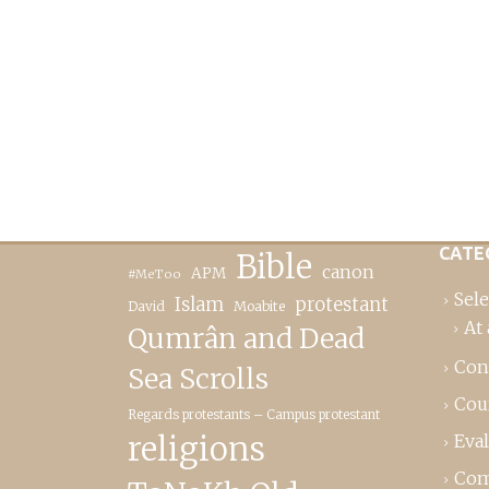
CATE
Bible
canon
APM
#MeToo
Sele
Islam
protestant
David
Moabite
At 
Qumrân and Dead
Con
Sea Scrolls
Cou
Regards protestants – Campus protestant
religions
Eva
Com