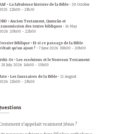
RAF • La fabuleuse histoire de la Bible
•
29 October
2025
22h00
-
23h30
DBD • Ancien Testament, Qumrân et
transmission des textes bibliques
•
14 May
2026
20h00
-
22h00
Dossier Biblique • Et si ce passage de la Bible
n’était qu’un ajout ?
•
7 June 2026
19h00
-
20h00
Yehi-Or • Les esséniens et le Nouveau Testament
•
18 July 2026
14h00
-
15h00
Arte • Les faussaires de la Bible
•
11 August
2026
21h00
-
23h00
uestions
Comment s’appelait vraiment Jésus ?