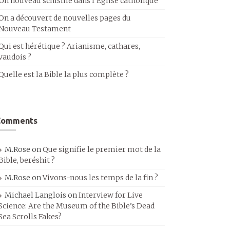
Un nouveau schisme dans l’Église catholique
On a découvert de nouvelles pages du
Nouveau Testament
Qui est hérétique ? Arianisme, cathares,
vaudois ?
Quelle est la Bible la plus complète ?
Comments
M.Rose
on
Que signifie le premier mot de la
Bible, beréshit ?
M.Rose
on
Vivons-nous les temps de la fin ?
Michael Langlois
on
Interview for Live
Science: Are the Museum of the Bible’s Dead
Sea Scrolls Fakes?