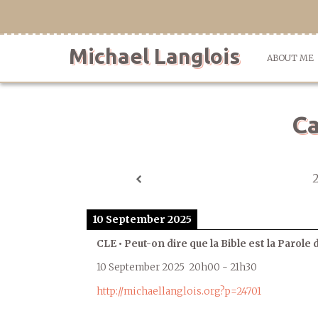
Skip
to
content
Michael Langlois
ABOUT ME
Ca
10 September 2025
CLE • Peut-on dire que la Bible est la Parole 
10 September 2025
20h00
-
21h30
http://michaellanglois.org?p=24701