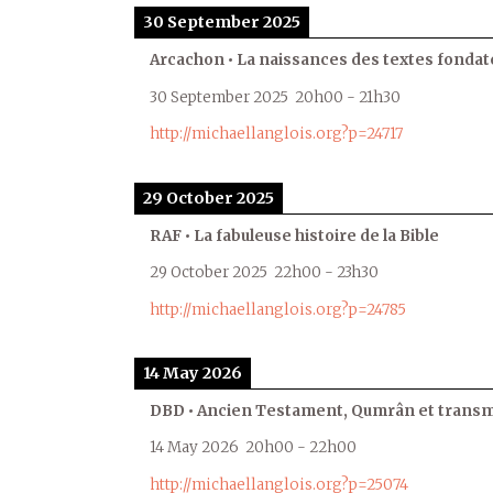
30 September 2025
Arcachon • La naissances des textes fondat
30 September 2025
20h00
-
21h30
http://michaellanglois.org?p=24717
29 October 2025
RAF • La fabuleuse histoire de la Bible
29 October 2025
22h00
-
23h30
http://michaellanglois.org?p=24785
14 May 2026
DBD • Ancien Testament, Qumrân et transmi
14 May 2026
20h00
-
22h00
http://michaellanglois.org?p=25074