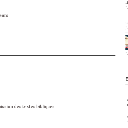
I
J
eurs
c
J
J
E
ssion des textes bibliques