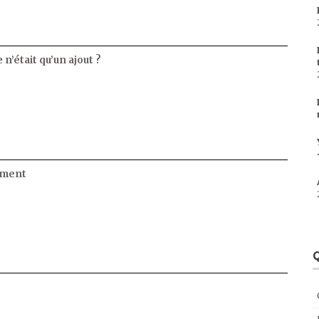
 n’était qu’un ajout ?
ament
Q