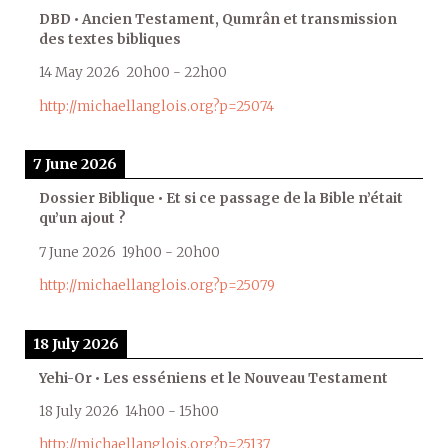
DBD • Ancien Testament, Qumrân et transmission
des textes bibliques
14 May 2026
20h00
-
22h00
http://michaellanglois.org?p=25074
7 June 2026
Dossier Biblique • Et si ce passage de la Bible n’était
qu’un ajout ?
7 June 2026
19h00
-
20h00
http://michaellanglois.org?p=25079
18 July 2026
Yehi-Or • Les esséniens et le Nouveau Testament
18 July 2026
14h00
-
15h00
http://michaellanglois.org?p=25137