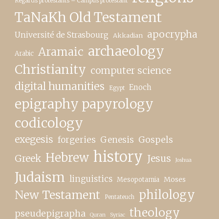
Regards protestants – Campus protestant
TaNaKh Old Testament
apocrypha
Université de Strasbourg
Akkadian
archaeology
Aramaic
Arabic
Christianity
computer science
digital humanities
Enoch
Egypt
epigraphy papyrology
codicology
exegesis
forgeries
Genesis
Gospels
history
Hebrew
Greek
Jesus
Joshua
Judaism
linguistics
Moses
Mesopotamia
New Testament
philology
Pentateuch
theology
pseudepigrapha
Quran
Syriac