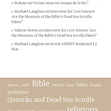
M.Rose
on
Vivons-nous les temps de la fin ?
Michael Langlois
on
Interview for Live Science:
Are the Museum of the Bible’s Dead Sea Scrolls
Fakes?
Valerie Green
on
Interview for Live Science: Are
the Museum of the Bible’s Dead Sea Scrolls Fakes?
Michael Langlois
on
Greek AZERTY Keyboard 1.2
Mac
Bible
canon
Islam
APM
David
Moabite
#MeToo
protestant
Qumrân and Dead Sea Scrolls
religions