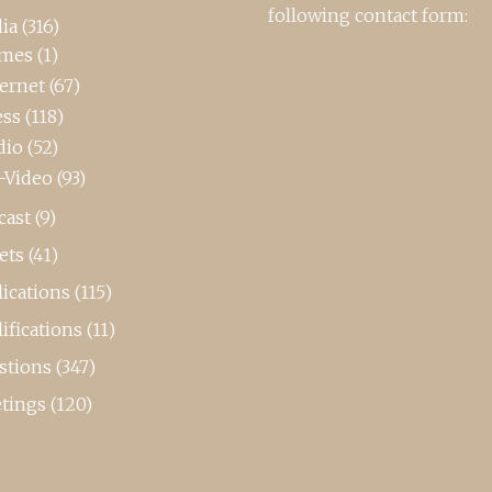
following contact form:
ia
(316)
mes
(1)
ternet
(67)
ess
(118)
dio
(52)
-Video
(93)
cast
(9)
ets
(41)
ications
(115)
ifications
(11)
stions
(347)
tings
(120)