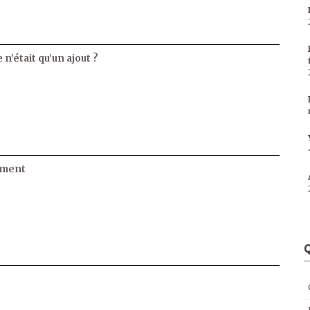
 n’était qu’un ajout ?
ament
Q