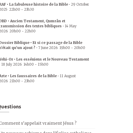
RAF • La fabuleuse histoire de la Bible
•
29 October
2025
22h00
-
23h30
DBD • Ancien Testament, Qumrân et
transmission des textes bibliques
•
14 May
2026
20h00
-
22h00
Dossier Biblique • Et si ce passage de la Bible
n’était qu’un ajout ?
•
7 June 2026
19h00
-
20h00
Yehi-Or • Les esséniens et le Nouveau Testament
•
18 July 2026
14h00
-
15h00
Arte • Les faussaires de la Bible
•
11 August
2026
21h00
-
23h00
uestions
Comment s’appelait vraiment Jésus ?