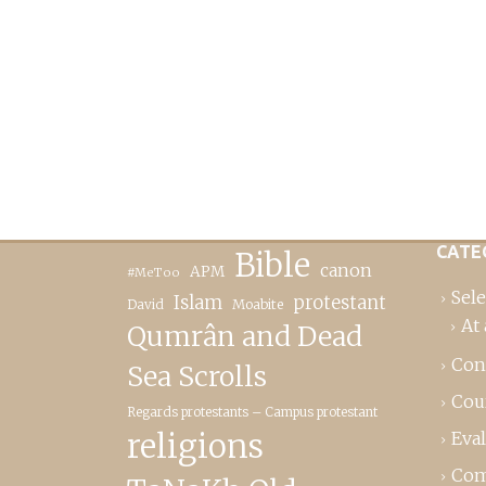
CATE
Bible
canon
APM
#MeToo
Sele
Islam
protestant
David
Moabite
At 
Qumrân and Dead
Con
Sea Scrolls
Cou
Regards protestants – Campus protestant
religions
Eva
Com