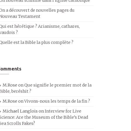
Un nouveau schisme dans l’Église catholique
On a découvert de nouvelles pages du
Nouveau Testament
Qui est hérétique ? Arianisme, cathares,
vaudois ?
Quelle est la Bible la plus complète ?
Comments
M.Rose
on
Que signifie le premier mot de la
Bible, beréshit ?
M.Rose
on
Vivons-nous les temps de la fin ?
Michael Langlois
on
Interview for Live
Science: Are the Museum of the Bible’s Dead
Sea Scrolls Fakes?