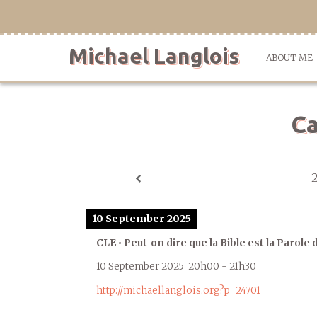
Skip
to
content
Michael Langlois
ABOUT ME
Ca
10 September 2025
CLE • Peut-on dire que la Bible est la Parole 
10 September 2025
20h00
-
21h30
http://michaellanglois.org?p=24701