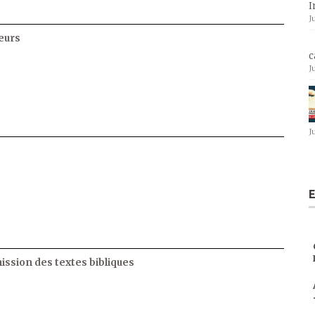
I
J
eurs
c
J
J
E
ssion des textes bibliques