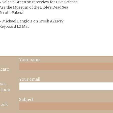
Valerie Green
on
Interview for Live Science:
Are the Museum of the Bible’s Dead Sea
Scrolls Fakes?
Michael Langlois
on
Greek AZERTY
Keyboard 1.2 Mac
Your name
lease
Your email
rses
 look
Subject
 ask