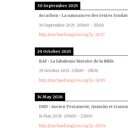
30 September 2025
Arcachon • La naissances des textes fondat
30 September 2025
20h00
-
21h30
http://michaellanglois.org?p=24717
29 October 2025
RAF • La fabuleuse histoire de la Bible
29 October 2025
22h00
-
23h30
http://michaellanglois.org?p=24785
14 May 2026
DBD • Ancien Testament, Qumrân et transmi
14 May 2026
20h00
-
22h00
http://michaellanglois.org?p=25074