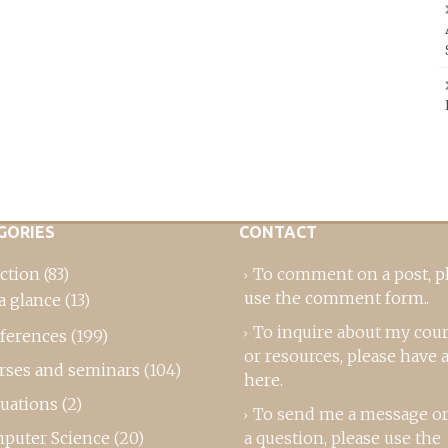
GORIES
CONTACT
ction
(83)
To comment on a post,
p
use the comment form
..
a glance
(13)
To inquire about my cou
ferences
(199)
or resources, please
have a
rses and seminars
(104)
here
.
luations
(2)
To send me a message or
puter Science
(20)
a question, please use the