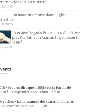
nterview for Yehi-Or Institute
ul 17, 2026
Un nouveau schisme dans l’Église
atholique
ul 8, 2026
Interview Regards Protestants: Should we
pray Our Father in Aramaic to get closer to
Jesus?
ul 7, 2026
vents
CLE • Peut-on dire que la Bible est la Parole de
Dieu ?
•
10 September 2025
20h00
-
21h30
Arcachon • La naissances des textes fondateurs
•
30 September 2025
20h00
-
21h30