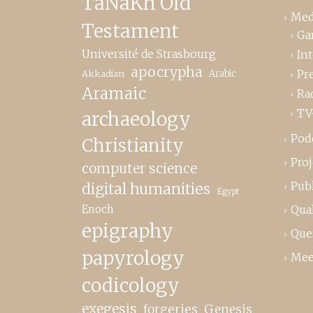
TaNaKh Old
Med
Testament
Ga
Université de Strasbourg
In
apocrypha
Pr
Akkadian
Arabic
Aramaic
Ra
TV
archaeology
Pod
Christianity
Proj
computer science
Publ
digital humanities
Egypt
Enoch
Qual
epigraphy
Que
papyrology
Mee
codicology
exegesis
forgeries
Genesis