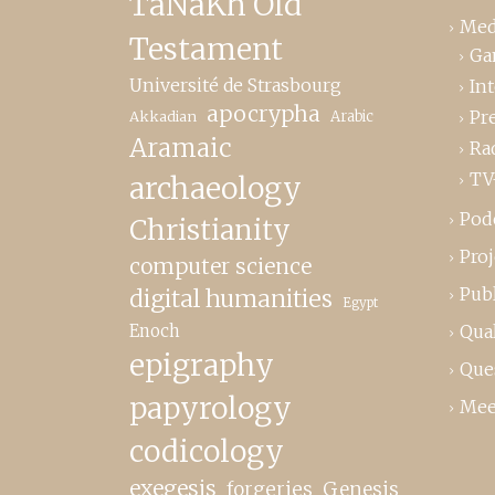
TaNaKh Old
Med
Testament
Ga
Université de Strasbourg
In
apocrypha
Pr
Akkadian
Arabic
Aramaic
Ra
TV
archaeology
Pod
Christianity
Proj
computer science
Publ
digital humanities
Egypt
Enoch
Qual
epigraphy
Que
papyrology
Mee
codicology
exegesis
forgeries
Genesis