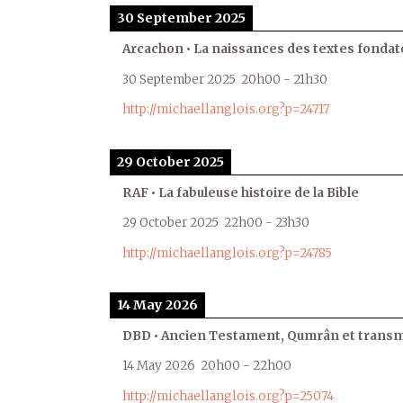
30 September 2025
Arcachon • La naissances des textes fondat
30 September 2025
20h00
-
21h30
http://michaellanglois.org?p=24717
29 October 2025
RAF • La fabuleuse histoire de la Bible
29 October 2025
22h00
-
23h30
http://michaellanglois.org?p=24785
14 May 2026
DBD • Ancien Testament, Qumrân et transmi
14 May 2026
20h00
-
22h00
http://michaellanglois.org?p=25074