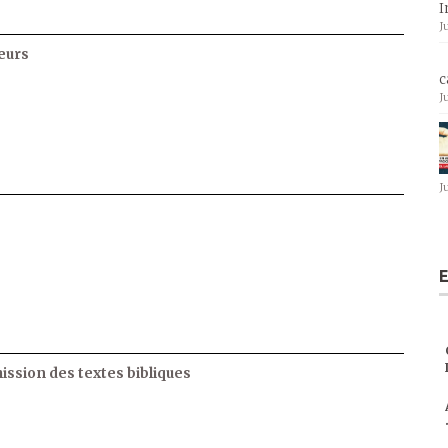
I
J
eurs
c
J
J
E
ssion des textes bibliques