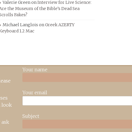
Valerie Green
on
Interview for Live Science:
Are the Museum of the Bible’s Dead Sea
Scrolls Fakes?
Michael Langlois
on
Greek AZERTY
Keyboard 1.2 Mac
Your name
lease
Your email
rses
 look
Subject
 ask