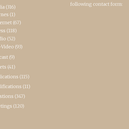
following contact form:
ia
(316)
mes
(1)
ternet
(67)
ess
(118)
dio
(52)
-Video
(93)
cast
(9)
ets
(41)
ications
(115)
ifications
(11)
stions
(347)
tings
(120)