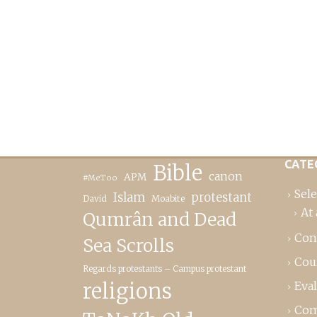
CATE
Bible
canon
APM
#MeToo
Sele
Islam
protestant
David
Moabite
At 
Qumrân and Dead
Con
Sea Scrolls
Cou
Regards protestants – Campus protestant
religions
Eva
Com