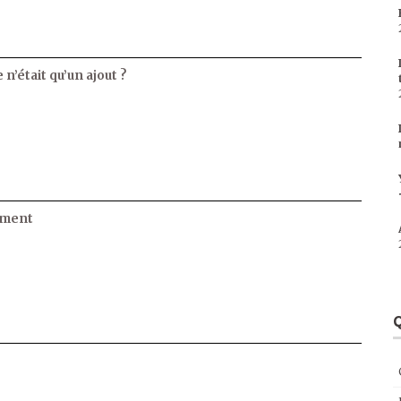
 n’était qu’un ajout ?
ament
Q