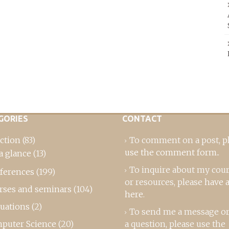
GORIES
CONTACT
ction
(83)
To comment on a post,
p
use the comment form
..
a glance
(13)
To inquire about my cou
ferences
(199)
or resources, please
have a
rses and seminars
(104)
here
.
luations
(2)
To send me a message or
puter Science
(20)
a question, please use the