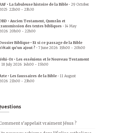
RAF • La fabuleuse histoire de la Bible
•
29 October
2025
22h00
-
23h30
DBD • Ancien Testament, Qumrân et
transmission des textes bibliques
•
14 May
2026
20h00
-
22h00
Dossier Biblique • Et si ce passage de la Bible
n’était qu’un ajout ?
•
7 June 2026
19h00
-
20h00
Yehi-Or • Les esséniens et le Nouveau Testament
•
18 July 2026
14h00
-
15h00
Arte • Les faussaires de la Bible
•
11 August
2026
21h00
-
23h00
uestions
Comment s’appelait vraiment Jésus ?