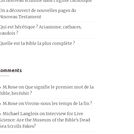
Un nouveau schisme dans l’Église catholique
On a découvert de nouvelles pages du
Nouveau Testament
Qui est hérétique ? Arianisme, cathares,
vaudois ?
Quelle est la Bible la plus complète ?
Comments
M.Rose
on
Que signifie le premier mot de la
Bible, beréshit ?
M.Rose
on
Vivons-nous les temps de la fin ?
Michael Langlois
on
Interview for Live
Science: Are the Museum of the Bible’s Dead
Sea Scrolls Fakes?