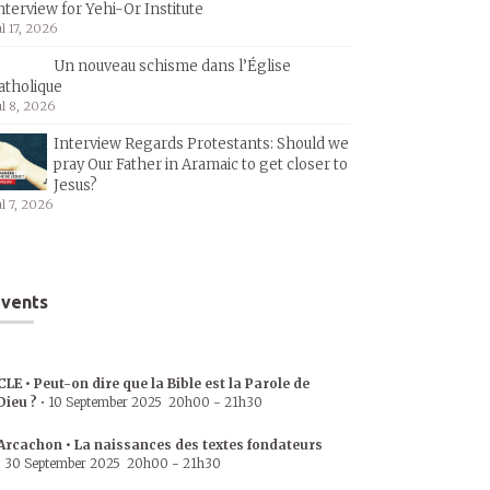
nterview for Yehi-Or Institute
ul 17, 2026
Un nouveau schisme dans l’Église
atholique
ul 8, 2026
Interview Regards Protestants: Should we
pray Our Father in Aramaic to get closer to
Jesus?
ul 7, 2026
vents
CLE • Peut-on dire que la Bible est la Parole de
Dieu ?
•
10 September 2025
20h00
-
21h30
Arcachon • La naissances des textes fondateurs
•
30 September 2025
20h00
-
21h30