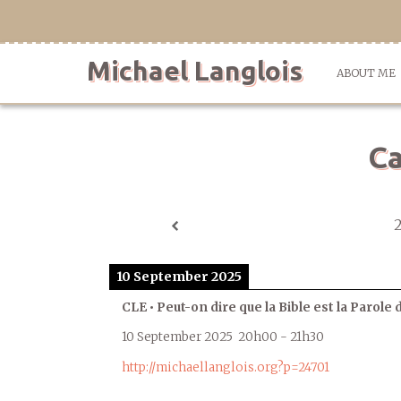
Skip
to
content
Michael Langlois
ABOUT ME
Ca
10 September 2025
CLE • Peut-on dire que la Bible est la Parole 
10 September 2025
20h00
-
21h30
http://michaellanglois.org?p=24701