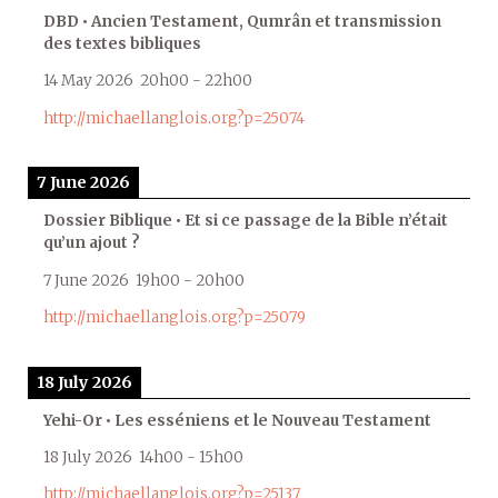
DBD • Ancien Testament, Qumrân et transmission
des textes bibliques
14 May 2026
20h00
-
22h00
http://michaellanglois.org?p=25074
7 June 2026
Dossier Biblique • Et si ce passage de la Bible n’était
qu’un ajout ?
7 June 2026
19h00
-
20h00
http://michaellanglois.org?p=25079
18 July 2026
Yehi-Or • Les esséniens et le Nouveau Testament
18 July 2026
14h00
-
15h00
http://michaellanglois.org?p=25137