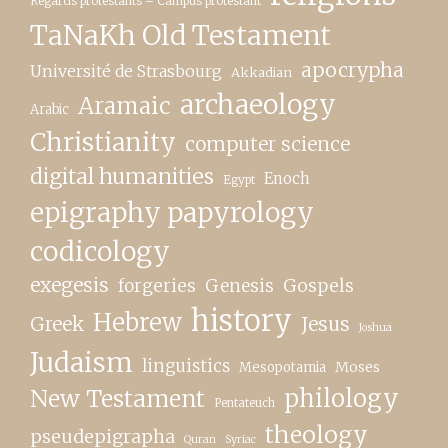
Regards protestants – Campus protestant
TaNaKh Old Testament
apocrypha
Université de Strasbourg
Akkadian
archaeology
Aramaic
Arabic
Christianity
computer science
digital humanities
Enoch
Egypt
epigraphy papyrology
codicology
exegesis
forgeries
Genesis
Gospels
history
Hebrew
Greek
Jesus
Joshua
Judaism
linguistics
Moses
Mesopotamia
New Testament
philology
Pentateuch
theology
pseudepigrapha
Quran
Syriac