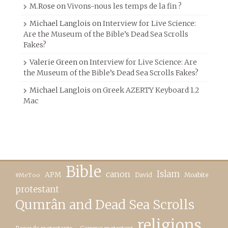
M.Rose
on
Vivons-nous les temps de la fin ?
Michael Langlois
on
Interview for Live Science:
Are the Museum of the Bible’s Dead Sea Scrolls
Fakes?
Valerie Green
on
Interview for Live Science: Are
the Museum of the Bible’s Dead Sea Scrolls Fakes?
Michael Langlois
on
Greek AZERTY Keyboard 1.2
Mac
Bible
canon
Islam
APM
David
Moabite
#MeToo
protestant
Qumrân and Dead Sea Scrolls
religions