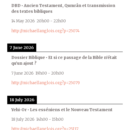
DBD • Ancien Testament, Qumrân et transmission
des textes bibliques
14 May 2026
20h00
-
22h00
http://michaellanglois.org?p=25074
7 June 2026
Dossier Biblique • Et si ce passage de la Bible n’était
qu’un ajout ?
7 June 2026
19h00
-
20h00
http://michaellanglois.org?p=25079
18 July 2026
Yehi-Or • Les esséniens et le Nouveau Testament
18 July 2026
14h00
-
15h00
http://michaellanglois.org?p=25137