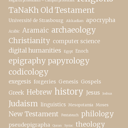
Regards protestants – Campus protestant
TaNaKh Old Testament
apocrypha
Université de Strasbourg
Akkadian
archaeology
Aramaic
Arabic
Christianity
computer science
digital humanities
Enoch
Egypt
epigraphy papyrology
codicology
exegesis
forgeries
Genesis
Gospels
history
Hebrew
Greek
Jesus
Joshua
Judaism
linguistics
Moses
Mesopotamia
New Testament
philology
Pentateuch
theology
pseudepigrapha
Quran
Syriac