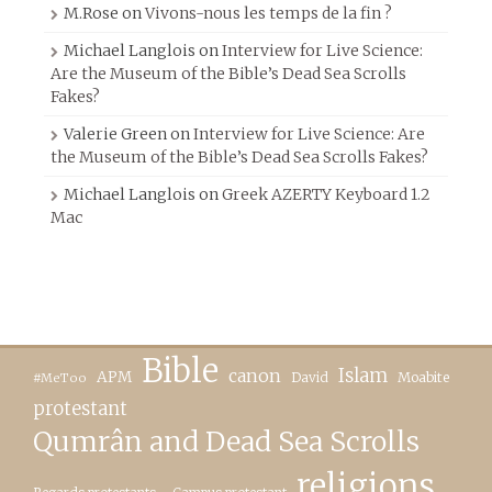
M.Rose
on
Vivons-nous les temps de la fin ?
Michael Langlois
on
Interview for Live Science:
Are the Museum of the Bible’s Dead Sea Scrolls
Fakes?
Valerie Green
on
Interview for Live Science: Are
the Museum of the Bible’s Dead Sea Scrolls Fakes?
Michael Langlois
on
Greek AZERTY Keyboard 1.2
Mac
Bible
canon
Islam
APM
David
Moabite
#MeToo
protestant
Qumrân and Dead Sea Scrolls
religions