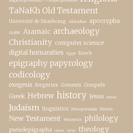
Regards protestants – Campus protestant
TaNaKh Old Testament
apocrypha
Université de Strasbourg
Akkadian
archaeology
Aramaic
Arabic
Christianity
computer science
digital humanities
Enoch
Egypt
epigraphy papyrology
codicology
exegesis
forgeries
Genesis
Gospels
history
Hebrew
Greek
Jesus
Joshua
Judaism
linguistics
Moses
Mesopotamia
New Testament
philology
Pentateuch
theology
pseudepigrapha
Quran
Syriac