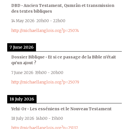
DBD • Ancien Testament, Qumrân et transmission
des textes bibliques
14 May 2026
20h00
-
22h00
http://michaellanglois.org?p=25074
7 June 2026
Dossier Biblique • Et si ce passage de la Bible n’était
qu’un ajout ?
7 June 2026
19h00
-
20h00
http://michaellanglois.org?p=25079
18 July 2026
Yehi-Or • Les esséniens et le Nouveau Testament
18 July 2026
14h00
-
15h00
http://michaellanglois.org?p=25137