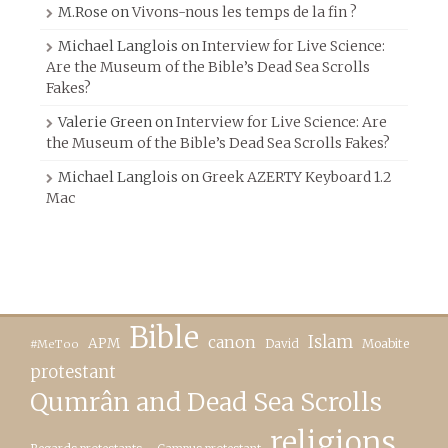
M.Rose
on
Vivons-nous les temps de la fin ?
Michael Langlois
on
Interview for Live Science:
Are the Museum of the Bible’s Dead Sea Scrolls
Fakes?
Valerie Green
on
Interview for Live Science: Are
the Museum of the Bible’s Dead Sea Scrolls Fakes?
Michael Langlois
on
Greek AZERTY Keyboard 1.2
Mac
Bible
canon
Islam
APM
David
Moabite
#MeToo
protestant
Qumrân and Dead Sea Scrolls
religions