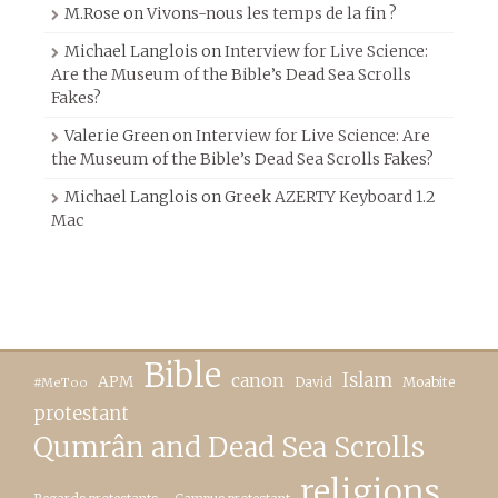
M.Rose
on
Vivons-nous les temps de la fin ?
Michael Langlois
on
Interview for Live Science:
Are the Museum of the Bible’s Dead Sea Scrolls
Fakes?
Valerie Green
on
Interview for Live Science: Are
the Museum of the Bible’s Dead Sea Scrolls Fakes?
Michael Langlois
on
Greek AZERTY Keyboard 1.2
Mac
Bible
canon
Islam
APM
David
Moabite
#MeToo
protestant
Qumrân and Dead Sea Scrolls
religions