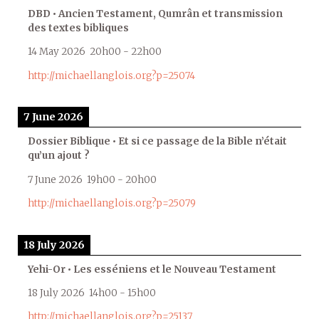
DBD • Ancien Testament, Qumrân et transmission
des textes bibliques
14 May 2026
20h00
-
22h00
http://michaellanglois.org?p=25074
7 June 2026
Dossier Biblique • Et si ce passage de la Bible n’était
qu’un ajout ?
7 June 2026
19h00
-
20h00
http://michaellanglois.org?p=25079
18 July 2026
Yehi-Or • Les esséniens et le Nouveau Testament
18 July 2026
14h00
-
15h00
http://michaellanglois.org?p=25137