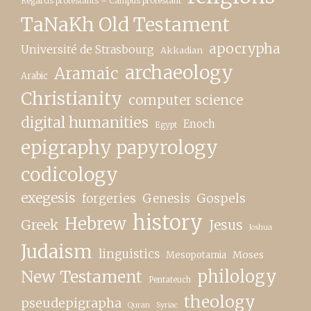
Regards protestants – Campus protestant
TaNaKh Old Testament
apocrypha
Université de Strasbourg
Akkadian
archaeology
Aramaic
Arabic
Christianity
computer science
digital humanities
Enoch
Egypt
epigraphy papyrology
codicology
exegesis
forgeries
Genesis
Gospels
history
Hebrew
Greek
Jesus
Joshua
Judaism
linguistics
Moses
Mesopotamia
New Testament
philology
Pentateuch
theology
pseudepigrapha
Quran
Syriac