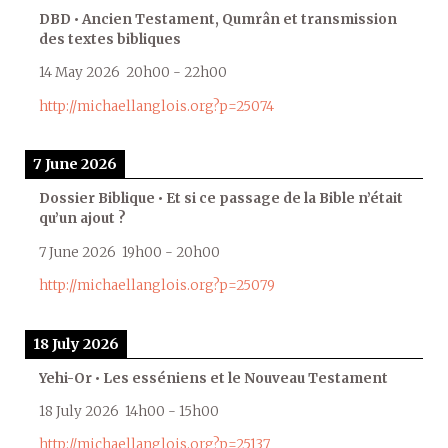
DBD • Ancien Testament, Qumrân et transmission
des textes bibliques
14 May 2026
20h00
-
22h00
http://michaellanglois.org?p=25074
7 June 2026
Dossier Biblique • Et si ce passage de la Bible n’était
qu’un ajout ?
7 June 2026
19h00
-
20h00
http://michaellanglois.org?p=25079
18 July 2026
Yehi-Or • Les esséniens et le Nouveau Testament
18 July 2026
14h00
-
15h00
http://michaellanglois.org?p=25137