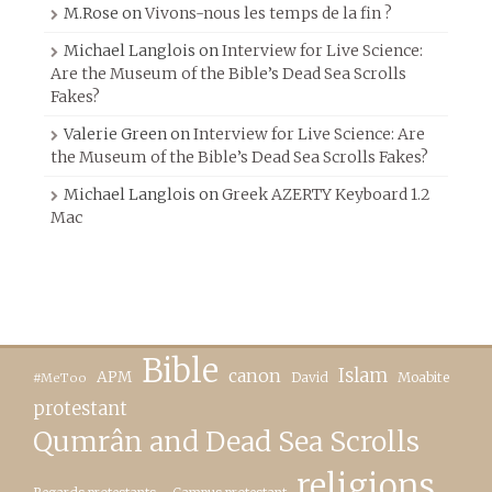
M.Rose
on
Vivons-nous les temps de la fin ?
Michael Langlois
on
Interview for Live Science:
Are the Museum of the Bible’s Dead Sea Scrolls
Fakes?
Valerie Green
on
Interview for Live Science: Are
the Museum of the Bible’s Dead Sea Scrolls Fakes?
Michael Langlois
on
Greek AZERTY Keyboard 1.2
Mac
Bible
canon
Islam
APM
David
Moabite
#MeToo
protestant
Qumrân and Dead Sea Scrolls
religions