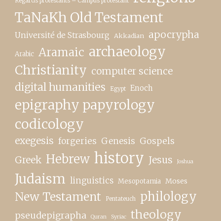
Regards protestants – Campus protestant
TaNaKh Old Testament
apocrypha
Université de Strasbourg
Akkadian
archaeology
Aramaic
Arabic
Christianity
computer science
digital humanities
Enoch
Egypt
epigraphy papyrology
codicology
exegesis
forgeries
Genesis
Gospels
history
Hebrew
Greek
Jesus
Joshua
Judaism
linguistics
Moses
Mesopotamia
New Testament
philology
Pentateuch
theology
pseudepigrapha
Quran
Syriac