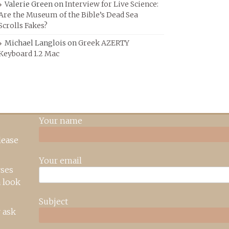
Valerie Green
on
Interview for Live Science:
Are the Museum of the Bible’s Dead Sea
Scrolls Fakes?
Michael Langlois
on
Greek AZERTY
Keyboard 1.2 Mac
Your name
lease
Your email
rses
 look
Subject
 ask