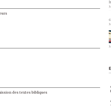
I
J
eurs
c
J
J
E
ssion des textes bibliques