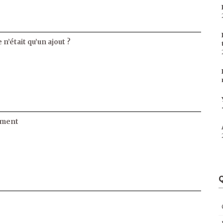
 n’était qu’un ajout ?
ament
Q