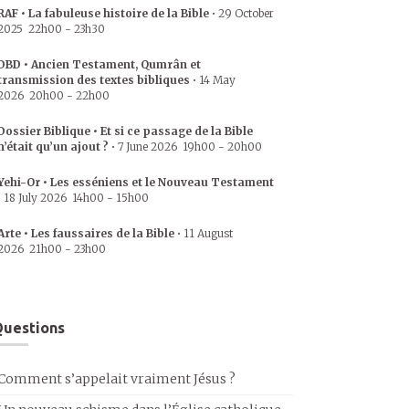
RAF • La fabuleuse histoire de la Bible
•
29 October
2025
22h00
-
23h30
DBD • Ancien Testament, Qumrân et
transmission des textes bibliques
•
14 May
2026
20h00
-
22h00
Dossier Biblique • Et si ce passage de la Bible
n’était qu’un ajout ?
•
7 June 2026
19h00
-
20h00
Yehi-Or • Les esséniens et le Nouveau Testament
•
18 July 2026
14h00
-
15h00
Arte • Les faussaires de la Bible
•
11 August
2026
21h00
-
23h00
uestions
Comment s’appelait vraiment Jésus ?