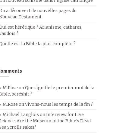
Un nouveau schisme dans l’Église catholique
On a découvert de nouvelles pages du
Nouveau Testament
Qui est hérétique ? Arianisme, cathares,
vaudois ?
Quelle est la Bible la plus complète ?
Comments
M.Rose
on
Que signifie le premier mot de la
Bible, beréshit ?
M.Rose
on
Vivons-nous les temps de la fin ?
Michael Langlois
on
Interview for Live
Science: Are the Museum of the Bible’s Dead
Sea Scrolls Fakes?