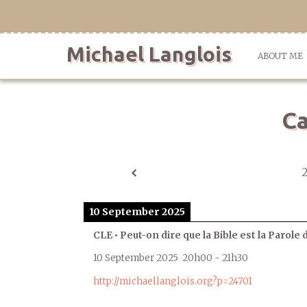
Skip
to
content
Michael Langlois
ABOUT ME
Ca
10 September 2025
CLE • Peut-on dire que la Bible est la Parole 
10 September 2025
20h00
-
21h30
http://michaellanglois.org?p=24701