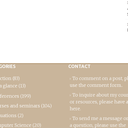
GORIES
CONTACT
ction
(83)
To comment on a post,
p
use the comment form
..
a glance
(13)
To inquire about my cou
ferences
(199)
or resources, please
have a
rses and seminars
(104)
here
.
luations
(2)
To send me a message or
puter Science
(20)
a question, please use the