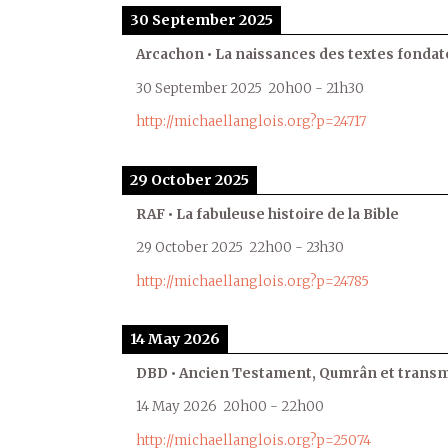
30 September 2025
Arcachon • La naissances des textes fondat
30 September 2025
20h00
-
21h30
http://michaellanglois.org?p=24717
29 October 2025
RAF • La fabuleuse histoire de la Bible
29 October 2025
22h00
-
23h30
http://michaellanglois.org?p=24785
14 May 2026
DBD • Ancien Testament, Qumrân et transmi
14 May 2026
20h00
-
22h00
http://michaellanglois.org?p=25074