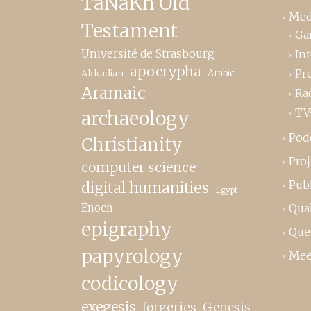
TaNaKh Old
Med
Testament
Ga
Université de Strasbourg
In
apocrypha
Pr
Akkadian
Arabic
Aramaic
Ra
TV
archaeology
Pod
Christianity
Proj
computer science
Publ
digital humanities
Egypt
Enoch
Qual
epigraphy
Que
papyrology
Mee
codicology
exegesis
forgeries
Genesis