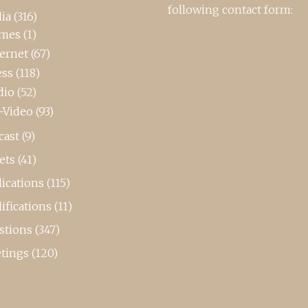
following contact form:
ia
(316)
mes
(1)
ternet
(67)
ess
(118)
dio
(52)
-Video
(93)
cast
(9)
ets
(41)
ications
(115)
ifications
(11)
stions
(347)
tings
(120)