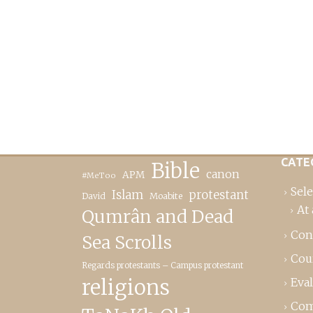
CATE
Bible
canon
APM
#MeToo
Sele
Islam
protestant
David
Moabite
At 
Qumrân and Dead
Con
Sea Scrolls
Cou
Regards protestants – Campus protestant
religions
Eva
Com