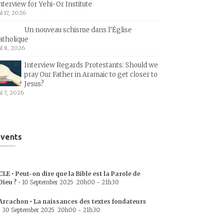
nterview for Yehi-Or Institute
ul 17, 2026
Un nouveau schisme dans l’Église
atholique
ul 8, 2026
Interview Regards Protestants: Should we
pray Our Father in Aramaic to get closer to
Jesus?
ul 7, 2026
vents
CLE • Peut-on dire que la Bible est la Parole de
Dieu ?
•
10 September 2025
20h00
-
21h30
Arcachon • La naissances des textes fondateurs
•
30 September 2025
20h00
-
21h30