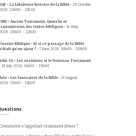
RAF • La fabuleuse histoire de la Bible
•
29 October
2025
22h00
-
23h30
DBD • Ancien Testament, Qumrân et
transmission des textes bibliques
•
14 May
2026
20h00
-
22h00
Dossier Biblique • Et si ce passage de la Bible
n’était qu’un ajout ?
•
7 June 2026
19h00
-
20h00
Yehi-Or • Les esséniens et le Nouveau Testament
•
18 July 2026
14h00
-
15h00
Arte • Les faussaires de la Bible
•
11 August
2026
21h00
-
23h00
uestions
Comment s’appelait vraiment Jésus ?