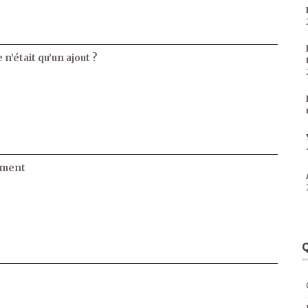
 n’était qu’un ajout ?
ament
Q