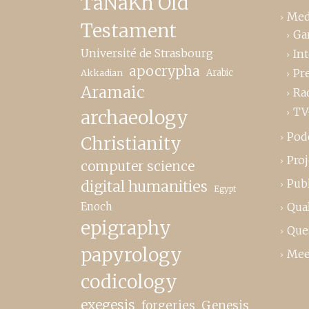
TaNaKh Old
Med
Testament
Ga
Université de Strasbourg
In
apocrypha
Pr
Akkadian
Arabic
Aramaic
Ra
TV
archaeology
Pod
Christianity
Proj
computer science
Publ
digital humanities
Egypt
Enoch
Qual
epigraphy
Que
papyrology
Mee
codicology
exegesis
forgeries
Genesis