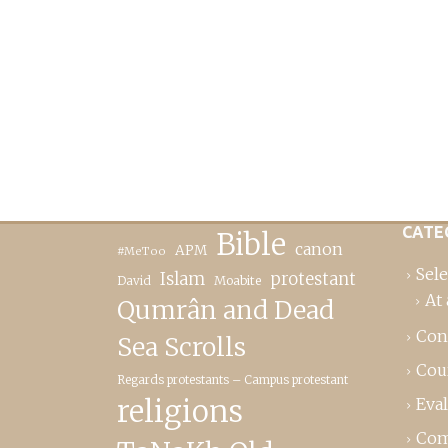
CATE
Bible
canon
APM
#MeToo
Sele
Islam
protestant
David
Moabite
At 
Qumrân and Dead
Con
Sea Scrolls
Cou
Regards protestants – Campus protestant
religions
Eva
Com