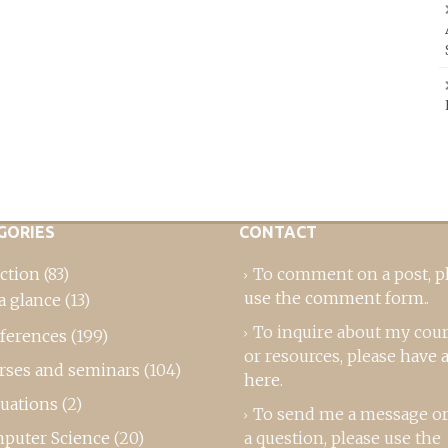
GORIES
CONTACT
ction
(83)
To comment on a post,
p
use the comment form
..
a glance
(13)
To inquire about my cou
ferences
(199)
or resources, please
have a
rses and seminars
(104)
here
.
luations
(2)
To send me a message or
puter Science
(20)
a question, please use the