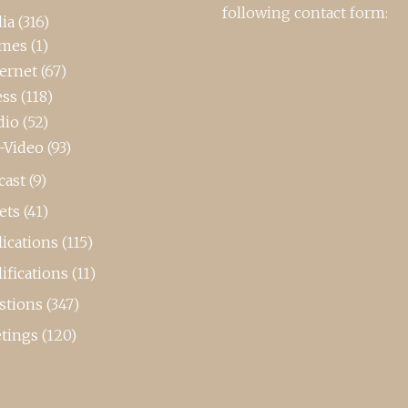
following contact form:
ia
(316)
mes
(1)
ternet
(67)
ess
(118)
dio
(52)
-Video
(93)
cast
(9)
ets
(41)
ications
(115)
ifications
(11)
stions
(347)
tings
(120)