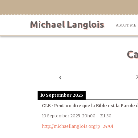
Skip
to
content
Michael Langlois
ABOUT ME
Ca
10 September 2025
CLE • Peut-on dire que la Bible est la Parole 
10 September 2025
20h00
-
21h30
http://michaellanglois.org?p=24701