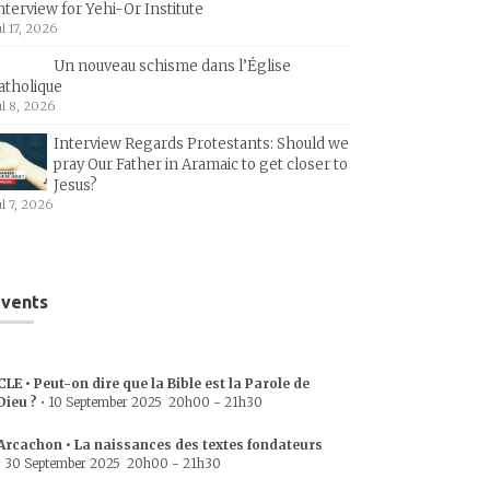
nterview for Yehi-Or Institute
ul 17, 2026
Un nouveau schisme dans l’Église
atholique
ul 8, 2026
Interview Regards Protestants: Should we
pray Our Father in Aramaic to get closer to
Jesus?
ul 7, 2026
vents
CLE • Peut-on dire que la Bible est la Parole de
Dieu ?
•
10 September 2025
20h00
-
21h30
Arcachon • La naissances des textes fondateurs
•
30 September 2025
20h00
-
21h30