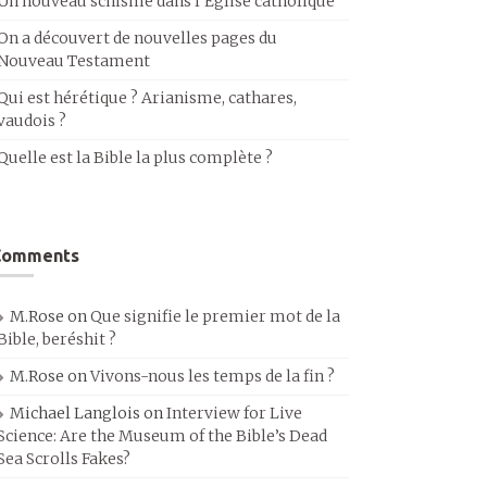
Un nouveau schisme dans l’Église catholique
On a découvert de nouvelles pages du
Nouveau Testament
Qui est hérétique ? Arianisme, cathares,
vaudois ?
Quelle est la Bible la plus complète ?
Comments
M.Rose
on
Que signifie le premier mot de la
Bible, beréshit ?
M.Rose
on
Vivons-nous les temps de la fin ?
Michael Langlois
on
Interview for Live
Science: Are the Museum of the Bible’s Dead
Sea Scrolls Fakes?