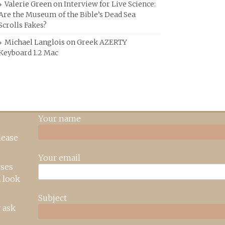
Valerie Green
on
Interview for Live Science:
Are the Museum of the Bible’s Dead Sea
Scrolls Fakes?
Michael Langlois
on
Greek AZERTY
Keyboard 1.2 Mac
Your name
lease
Your email
rses
 look
Subject
 ask