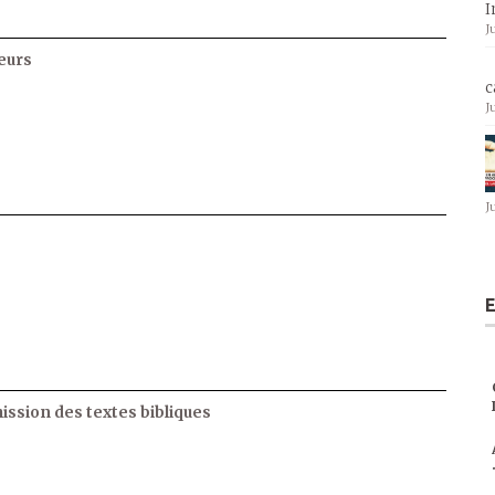
I
J
eurs
c
J
J
E
ssion des textes bibliques