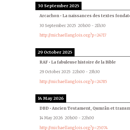
30 September 2025
Arcachon • La naissances des textes fondat
30 September 2025
20h00
-
21h30
http://michaellanglois.org?p=24717
29 October 2025
RAF • La fabuleuse histoire de la Bible
29 October 2025
22h00
-
23h30
http://michaellanglois.org?p=24785
14 May 2026
DBD • Ancien Testament, Qumrân et transmi
14 May 2026
20h00
-
22h00
http://michaellanglois.org?p=25074