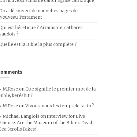
Un nouveau schisme dans l’Église catholique
On a découvert de nouvelles pages du
Nouveau Testament
Qui est hérétique ? Arianisme, cathares,
vaudois ?
Quelle est la Bible la plus complète ?
Comments
M.Rose
on
Que signifie le premier mot de la
Bible, beréshit ?
M.Rose
on
Vivons-nous les temps de la fin ?
Michael Langlois
on
Interview for Live
Science: Are the Museum of the Bible’s Dead
Sea Scrolls Fakes?