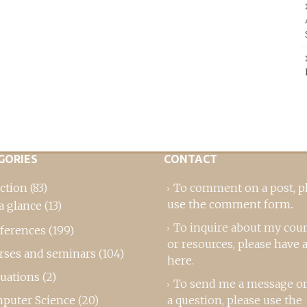
GORIES
CONTACT
ction
(83)
To comment on a post,
p
use the comment form
..
a glance
(13)
To inquire about my cou
ferences
(199)
or resources, please
have a
rses and seminars
(104)
here
.
luations
(2)
To send me a message or
puter Science
(20)
a question, please use the