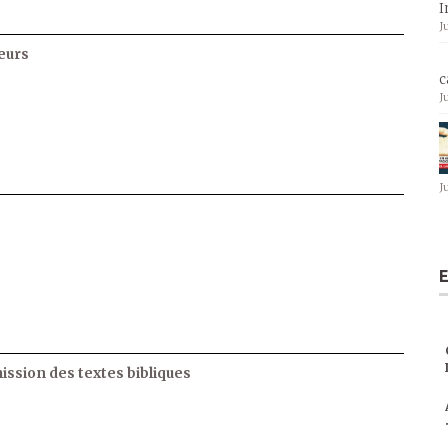
I
J
eurs
c
J
J
E
ssion des textes bibliques