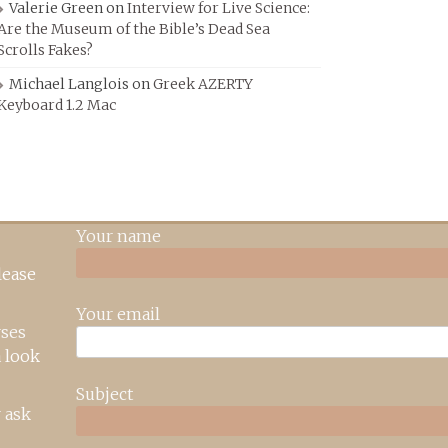
Valerie Green
on
Interview for Live Science:
Are the Museum of the Bible’s Dead Sea
Scrolls Fakes?
Michael Langlois
on
Greek AZERTY
Keyboard 1.2 Mac
Your name
lease
Your email
rses
 look
Subject
 ask