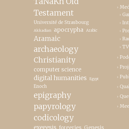
TaNaKh Old
Med
Testament
Ga
Université de Strasbourg
In
apocrypha
Pr
Akkadian
Arabic
Aramaic
Ra
TV
archaeology
Pod
Christianity
Proj
computer science
Publ
digital humanities
Egypt
Enoch
Qual
epigraphy
Que
papyrology
Mee
codicology
exegesis
forgeries
Genesis