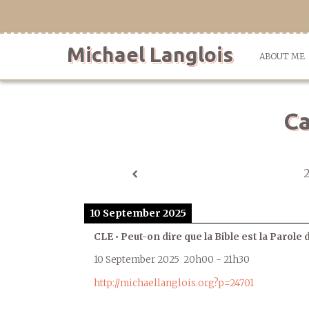
Skip
to
content
Michael Langlois
ABOUT ME
Ca
10 September 2025
CLE • Peut-on dire que la Bible est la Parole 
10 September 2025
20h00
-
21h30
http://michaellanglois.org?p=24701