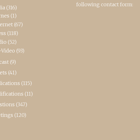
following contact form:
ia
(316)
mes
(1)
ternet
(67)
ess
(118)
dio
(52)
-Video
(93)
cast
(9)
ets
(41)
ications
(115)
ifications
(11)
stions
(347)
tings
(120)