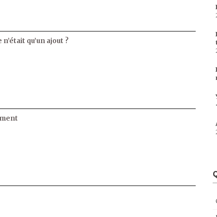
 n’était qu’un ajout ?
ament
Q