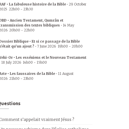
RAF • La fabuleuse histoire de la Bible
•
29 October
2025
22h00
-
23h30
DBD • Ancien Testament, Qumrân et
transmission des textes bibliques
•
14 May
2026
20h00
-
22h00
Dossier Biblique • Et si ce passage de la Bible
n’était qu’un ajout ?
•
7 June 2026
19h00
-
20h00
Yehi-Or • Les esséniens et le Nouveau Testament
•
18 July 2026
14h00
-
15h00
Arte • Les faussaires de la Bible
•
11 August
2026
21h00
-
23h00
uestions
Comment s’appelait vraiment Jésus ?