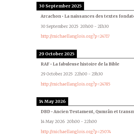
30 September 2025
Arcachon • La naissances des textes fondat
30 September 2025
20h00
-
21h30
http://michaellanglois.org?p=24717
29 October 2025
RAF • La fabuleuse histoire de la Bible
29 October 2025
22h00
-
23h30
http://michaellanglois.org?p=24785
14 May 2026
DBD • Ancien Testament, Qumrân et transmi
14 May 2026
20h00
-
22h00
http://michaellanglois.org?p=25074