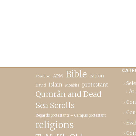
CATE
Bible
canon
APM
#MeToo
Sele
Islam
protestant
David
Moabite
At 
Qumrân and Dead
Con
Sea Scrolls
Cou
Regards protestants – Campus protestant
religions
Eva
Com