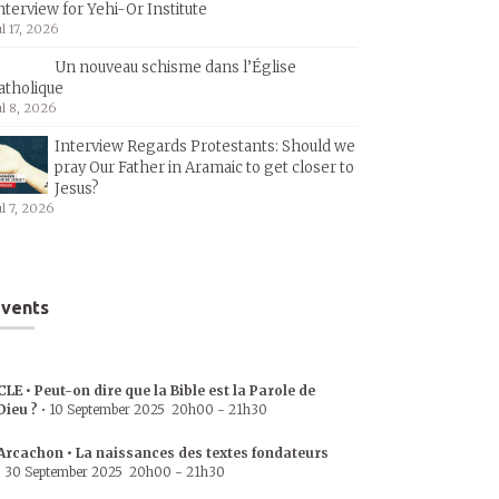
nterview for Yehi-Or Institute
ul 17, 2026
Un nouveau schisme dans l’Église
atholique
ul 8, 2026
Interview Regards Protestants: Should we
pray Our Father in Aramaic to get closer to
Jesus?
ul 7, 2026
vents
CLE • Peut-on dire que la Bible est la Parole de
Dieu ?
•
10 September 2025
20h00
-
21h30
Arcachon • La naissances des textes fondateurs
•
30 September 2025
20h00
-
21h30