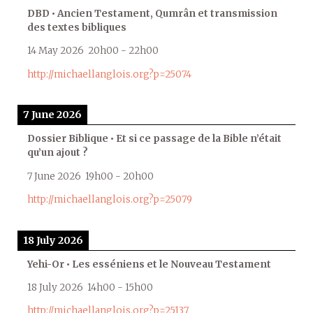
DBD • Ancien Testament, Qumrân et transmission
des textes bibliques
14 May 2026
20h00
-
22h00
http://michaellanglois.org?p=25074
7 June 2026
Dossier Biblique • Et si ce passage de la Bible n’était
qu’un ajout ?
7 June 2026
19h00
-
20h00
http://michaellanglois.org?p=25079
18 July 2026
Yehi-Or • Les esséniens et le Nouveau Testament
18 July 2026
14h00
-
15h00
http://michaellanglois.org?p=25137