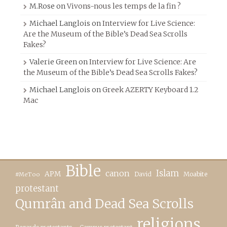
M.Rose
on
Vivons-nous les temps de la fin ?
Michael Langlois
on
Interview for Live Science:
Are the Museum of the Bible’s Dead Sea Scrolls
Fakes?
Valerie Green
on
Interview for Live Science: Are
the Museum of the Bible’s Dead Sea Scrolls Fakes?
Michael Langlois
on
Greek AZERTY Keyboard 1.2
Mac
Bible
canon
Islam
APM
David
Moabite
#MeToo
protestant
Qumrân and Dead Sea Scrolls
religions