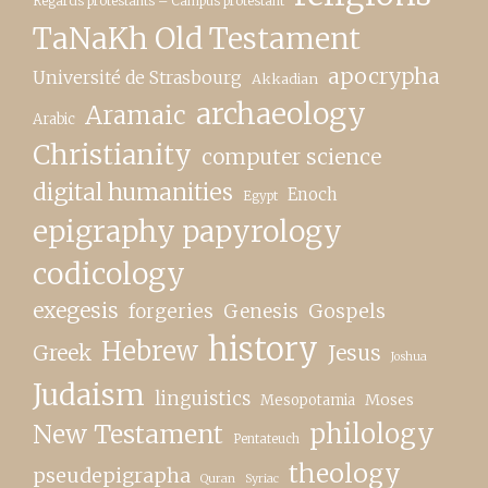
Regards protestants – Campus protestant
TaNaKh Old Testament
apocrypha
Université de Strasbourg
Akkadian
archaeology
Aramaic
Arabic
Christianity
computer science
digital humanities
Enoch
Egypt
epigraphy papyrology
codicology
exegesis
forgeries
Genesis
Gospels
history
Hebrew
Greek
Jesus
Joshua
Judaism
linguistics
Moses
Mesopotamia
New Testament
philology
Pentateuch
theology
pseudepigrapha
Quran
Syriac