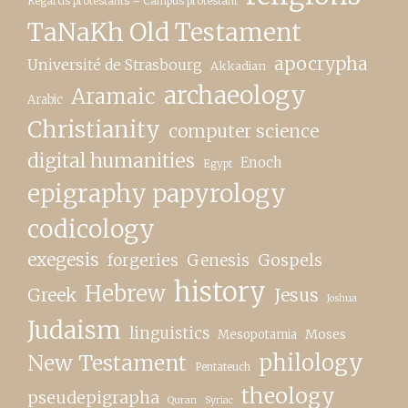
Regards protestants – Campus protestant
TaNaKh Old Testament
apocrypha
Université de Strasbourg
Akkadian
archaeology
Aramaic
Arabic
Christianity
computer science
digital humanities
Enoch
Egypt
epigraphy papyrology
codicology
exegesis
forgeries
Genesis
Gospels
history
Hebrew
Greek
Jesus
Joshua
Judaism
linguistics
Moses
Mesopotamia
New Testament
philology
Pentateuch
theology
pseudepigrapha
Quran
Syriac