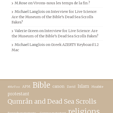
M.Rose
on
Vivons-nous les temps de la fin ?
Michael Langlois
on
Interview for Live Science:
Are the Museum of the Bible’s Dead Sea Scrolls
Fakes?
Valerie Green
on
Interview for Live Science: Are
the Museum of the Bible’s Dead Sea Scrolls Fakes?
Michael Langlois
on
Greek AZERTY Keyboard 1.2
Mac
Bible
canon
Islam
APM
David
Moabite
#MeToo
protestant
Qumrân and Dead Sea Scrolls
religions