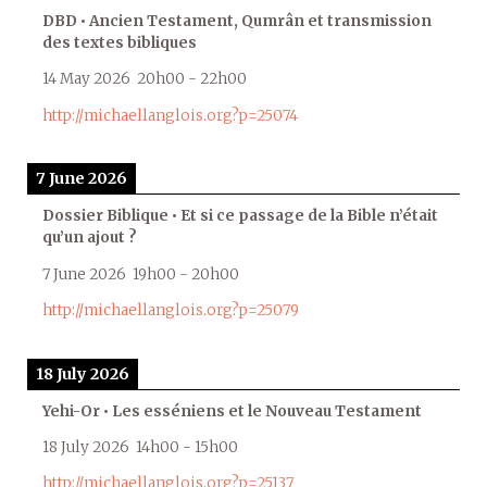
DBD • Ancien Testament, Qumrân et transmission
des textes bibliques
14 May 2026
20h00
-
22h00
http://michaellanglois.org?p=25074
7 June 2026
Dossier Biblique • Et si ce passage de la Bible n’était
qu’un ajout ?
7 June 2026
19h00
-
20h00
http://michaellanglois.org?p=25079
18 July 2026
Yehi-Or • Les esséniens et le Nouveau Testament
18 July 2026
14h00
-
15h00
http://michaellanglois.org?p=25137