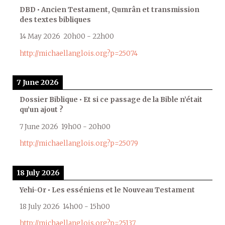
DBD • Ancien Testament, Qumrân et transmission
des textes bibliques
14 May 2026
20h00
-
22h00
http://michaellanglois.org?p=25074
7 June 2026
Dossier Biblique • Et si ce passage de la Bible n’était
qu’un ajout ?
7 June 2026
19h00
-
20h00
http://michaellanglois.org?p=25079
18 July 2026
Yehi-Or • Les esséniens et le Nouveau Testament
18 July 2026
14h00
-
15h00
http://michaellanglois.org?p=25137