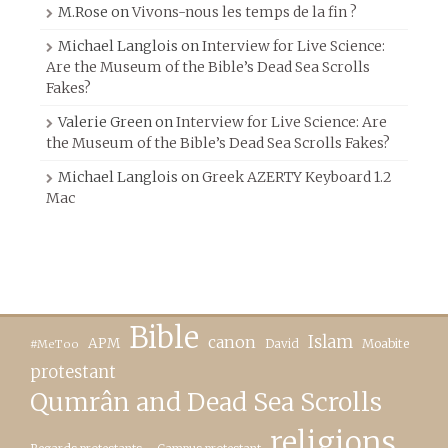
M.Rose
on
Vivons-nous les temps de la fin ?
Michael Langlois
on
Interview for Live Science:
Are the Museum of the Bible’s Dead Sea Scrolls
Fakes?
Valerie Green
on
Interview for Live Science: Are
the Museum of the Bible’s Dead Sea Scrolls Fakes?
Michael Langlois
on
Greek AZERTY Keyboard 1.2
Mac
Bible
canon
Islam
APM
David
Moabite
#MeToo
protestant
Qumrân and Dead Sea Scrolls
religions