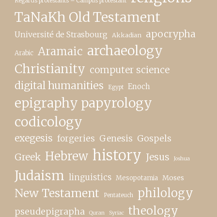
Regards protestants – Campus protestant
TaNaKh Old Testament
apocrypha
Université de Strasbourg
Akkadian
archaeology
Aramaic
Arabic
Christianity
computer science
digital humanities
Enoch
Egypt
epigraphy papyrology
codicology
exegesis
forgeries
Genesis
Gospels
history
Hebrew
Greek
Jesus
Joshua
Judaism
linguistics
Moses
Mesopotamia
New Testament
philology
Pentateuch
theology
pseudepigrapha
Quran
Syriac