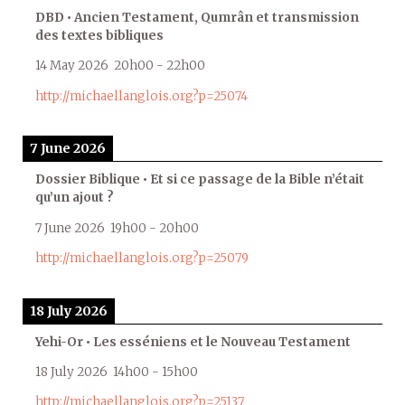
DBD • Ancien Testament, Qumrân et transmission
des textes bibliques
14 May 2026
20h00
-
22h00
http://michaellanglois.org?p=25074
7 June 2026
Dossier Biblique • Et si ce passage de la Bible n’était
qu’un ajout ?
7 June 2026
19h00
-
20h00
http://michaellanglois.org?p=25079
18 July 2026
Yehi-Or • Les esséniens et le Nouveau Testament
18 July 2026
14h00
-
15h00
http://michaellanglois.org?p=25137