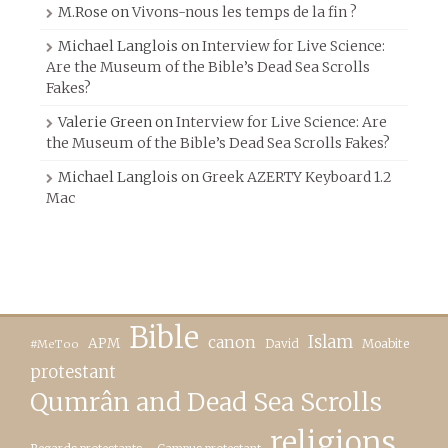
M.Rose
on
Vivons-nous les temps de la fin ?
Michael Langlois
on
Interview for Live Science:
Are the Museum of the Bible’s Dead Sea Scrolls
Fakes?
Valerie Green
on
Interview for Live Science: Are
the Museum of the Bible’s Dead Sea Scrolls Fakes?
Michael Langlois
on
Greek AZERTY Keyboard 1.2
Mac
Bible
canon
Islam
APM
David
Moabite
#MeToo
protestant
Qumrân and Dead Sea Scrolls
religions