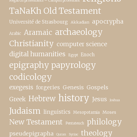
Regards protestants – Campus protestant
TaNaKh Old Testament
apocrypha
Université de Strasbourg
Akkadian
archaeology
Aramaic
Arabic
Christianity
computer science
digital humanities
Enoch
Egypt
epigraphy papyrology
codicology
exegesis
forgeries
Genesis
Gospels
history
Hebrew
Greek
Jesus
Joshua
Judaism
linguistics
Moses
Mesopotamia
New Testament
philology
Pentateuch
theology
pseudepigrapha
Quran
Syriac