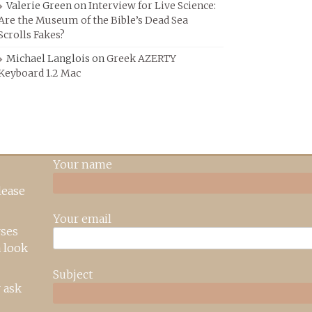
Valerie Green
on
Interview for Live Science:
Are the Museum of the Bible’s Dead Sea
Scrolls Fakes?
Michael Langlois
on
Greek AZERTY
Keyboard 1.2 Mac
Your name
lease
Your email
rses
 look
Subject
 ask