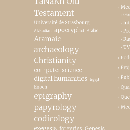
TaNaKh Old
Med
Testament
Ga
Université de Strasbourg
In
apocrypha
Pr
Akkadian
Arabic
Aramaic
Ra
TV
archaeology
Pod
Christianity
Proj
computer science
Publ
digital humanities
Egypt
Enoch
Qual
epigraphy
Que
papyrology
Mee
codicology
exegesis
forgeries
Genesis