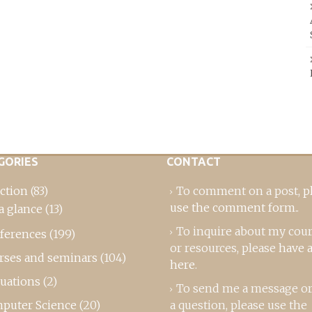
GORIES
CONTACT
ction
(83)
To comment on a post,
p
use the comment form
..
a glance
(13)
To inquire about my cou
ferences
(199)
or resources, please
have a
rses and seminars
(104)
here
.
luations
(2)
To send me a message or
puter Science
(20)
a question, please use the