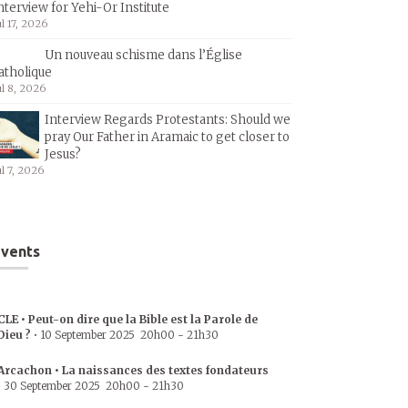
nterview for Yehi-Or Institute
ul 17, 2026
Un nouveau schisme dans l’Église
atholique
ul 8, 2026
Interview Regards Protestants: Should we
pray Our Father in Aramaic to get closer to
Jesus?
ul 7, 2026
vents
CLE • Peut-on dire que la Bible est la Parole de
Dieu ?
•
10 September 2025
20h00
-
21h30
Arcachon • La naissances des textes fondateurs
•
30 September 2025
20h00
-
21h30