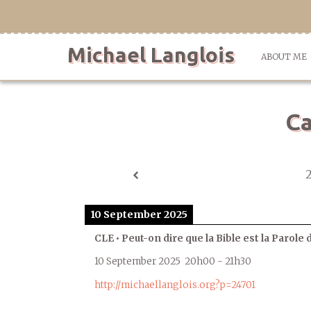
Skip
to
content
Michael Langlois
ABOUT ME
Ca
10 September 2025
CLE • Peut-on dire que la Bible est la Parole 
10 September 2025
20h00
-
21h30
http://michaellanglois.org?p=24701