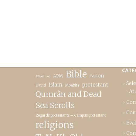
CATE
Bible
canon
APM
#MeToo
Sele
Islam
protestant
David
Moabite
At 
Qumrân and Dead
Con
Sea Scrolls
Cou
Regards protestants – Campus protestant
religions
Eva
Com