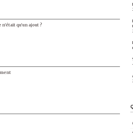
 n’était qu’un ajout ?
ament
Q