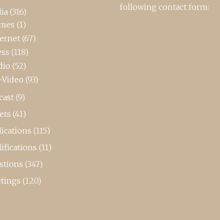
following contact form:
ia
(316)
mes
(1)
ternet
(67)
ess
(118)
dio
(52)
-Video
(93)
cast
(9)
ets
(41)
ications
(115)
ifications
(11)
stions
(347)
tings
(120)