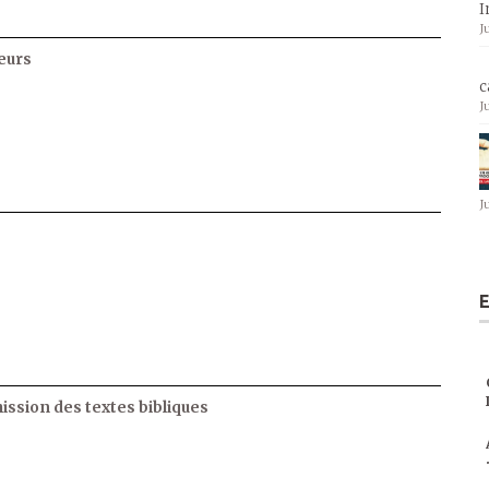
I
J
eurs
c
J
J
E
ssion des textes bibliques