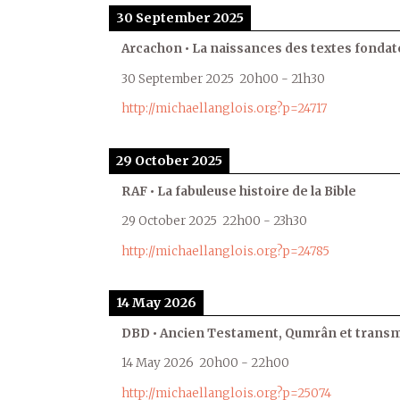
30 September 2025
Arcachon • La naissances des textes fondat
30 September 2025
20h00
-
21h30
http://michaellanglois.org?p=24717
29 October 2025
RAF • La fabuleuse histoire de la Bible
29 October 2025
22h00
-
23h30
http://michaellanglois.org?p=24785
14 May 2026
DBD • Ancien Testament, Qumrân et transmi
14 May 2026
20h00
-
22h00
http://michaellanglois.org?p=25074