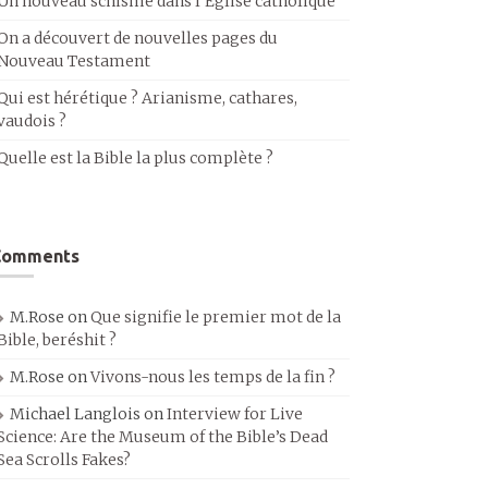
Un nouveau schisme dans l’Église catholique
On a découvert de nouvelles pages du
Nouveau Testament
Qui est hérétique ? Arianisme, cathares,
vaudois ?
Quelle est la Bible la plus complète ?
Comments
M.Rose
on
Que signifie le premier mot de la
Bible, beréshit ?
M.Rose
on
Vivons-nous les temps de la fin ?
Michael Langlois
on
Interview for Live
Science: Are the Museum of the Bible’s Dead
Sea Scrolls Fakes?