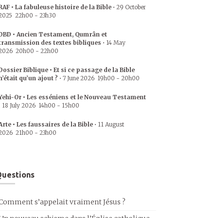
RAF • La fabuleuse histoire de la Bible
•
29 October
2025
22h00
-
23h30
DBD • Ancien Testament, Qumrân et
transmission des textes bibliques
•
14 May
2026
20h00
-
22h00
Dossier Biblique • Et si ce passage de la Bible
n’était qu’un ajout ?
•
7 June 2026
19h00
-
20h00
Yehi-Or • Les esséniens et le Nouveau Testament
•
18 July 2026
14h00
-
15h00
Arte • Les faussaires de la Bible
•
11 August
2026
21h00
-
23h00
uestions
Comment s’appelait vraiment Jésus ?