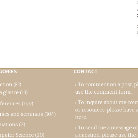
GORIES
CONTACT
ction
(83)
To comment on a post,
p
use the comment form
..
a glance
(13)
To inquire about my cou
ferences
(199)
or resources, please
have a
rses and seminars
(104)
here
.
luations
(2)
To send me a message or
puter Science
(20)
a question, please use the