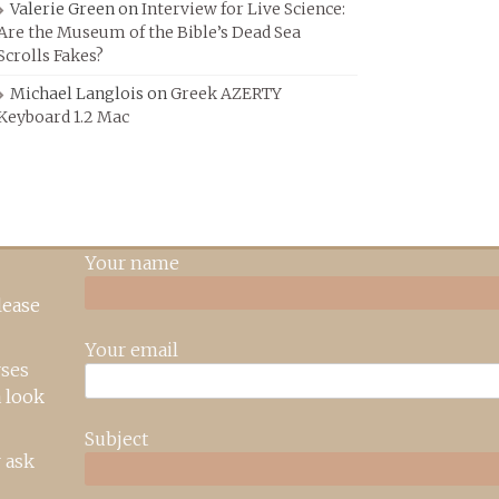
Valerie Green
on
Interview for Live Science:
Are the Museum of the Bible’s Dead Sea
Scrolls Fakes?
Michael Langlois
on
Greek AZERTY
Keyboard 1.2 Mac
Your name
lease
Your email
rses
 look
Subject
 ask