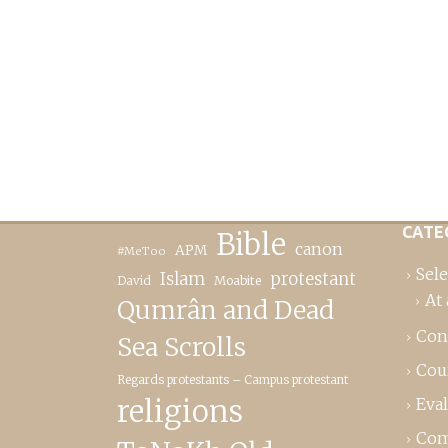
CATE
Bible
canon
APM
#MeToo
Sele
Islam
protestant
David
Moabite
At 
Qumrân and Dead
Con
Sea Scrolls
Cou
Regards protestants – Campus protestant
religions
Eva
Com