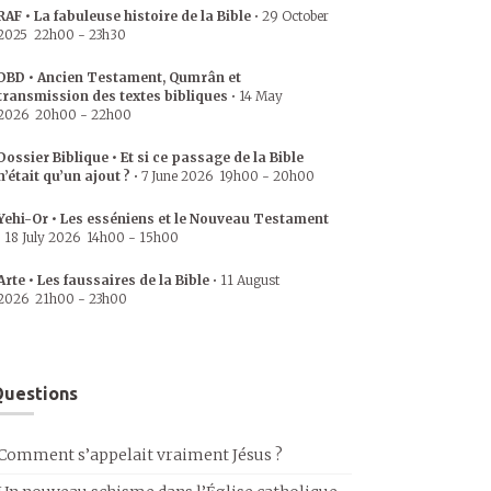
RAF • La fabuleuse histoire de la Bible
•
29 October
2025
22h00
-
23h30
DBD • Ancien Testament, Qumrân et
transmission des textes bibliques
•
14 May
2026
20h00
-
22h00
Dossier Biblique • Et si ce passage de la Bible
n’était qu’un ajout ?
•
7 June 2026
19h00
-
20h00
Yehi-Or • Les esséniens et le Nouveau Testament
•
18 July 2026
14h00
-
15h00
Arte • Les faussaires de la Bible
•
11 August
2026
21h00
-
23h00
uestions
Comment s’appelait vraiment Jésus ?