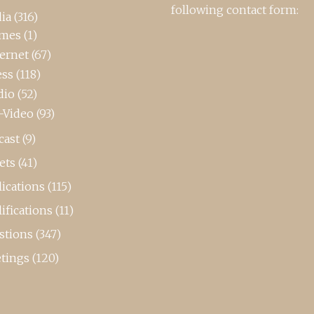
following contact form:
ia
(316)
mes
(1)
ternet
(67)
ess
(118)
dio
(52)
-Video
(93)
cast
(9)
ets
(41)
ications
(115)
ifications
(11)
stions
(347)
tings
(120)