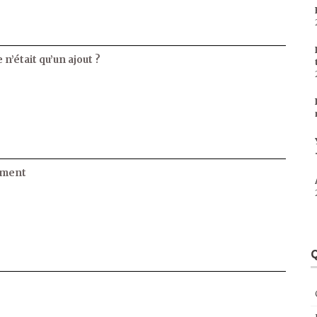
 n’était qu’un ajout ?
ament
Q