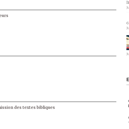
I
J
eurs
c
J
J
E
ssion des textes bibliques