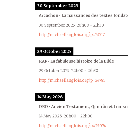
30 September 2025
Arcachon • La naissances des textes fondat
30 September 2025
20h00
-
21h30
http://michaellanglois.org?p=24717
29 October 2025
RAF • La fabuleuse histoire de la Bible
29 October 2025
22h00
-
23h30
http://michaellanglois.org?p=24785
14 May 2026
DBD • Ancien Testament, Qumrân et transmi
14 May 2026
20h00
-
22h00
http://michaellanglois.org?p=25074