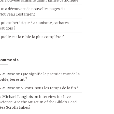
Un nouveau schisme dans l’Église catholique
On a découvert de nouvelles pages du
Nouveau Testament
Qui est hérétique ? Arianisme, cathares,
vaudois ?
Quelle est la Bible la plus complète ?
Comments
M.Rose
on
Que signifie le premier mot de la
Bible, beréshit ?
M.Rose
on
Vivons-nous les temps de la fin ?
Michael Langlois
on
Interview for Live
Science: Are the Museum of the Bible’s Dead
Sea Scrolls Fakes?