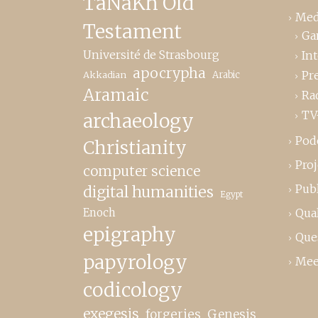
TaNaKh Old
Med
Testament
Ga
Université de Strasbourg
In
apocrypha
Pr
Akkadian
Arabic
Aramaic
Ra
TV
archaeology
Pod
Christianity
Proj
computer science
Publ
digital humanities
Egypt
Enoch
Qual
epigraphy
Que
papyrology
Mee
codicology
exegesis
forgeries
Genesis