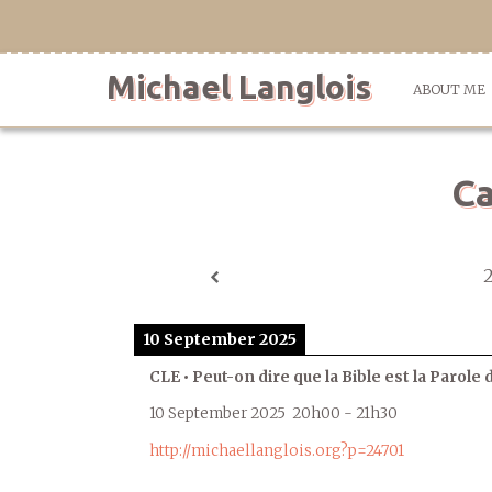
Skip
to
content
Michael Langlois
ABOUT ME
Ca
10 September 2025
CLE • Peut-on dire que la Bible est la Parole 
10 September 2025
20h00
-
21h30
http://michaellanglois.org?p=24701