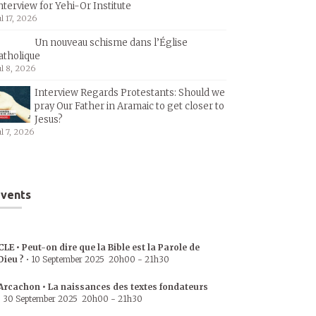
nterview for Yehi-Or Institute
ul 17, 2026
Un nouveau schisme dans l’Église
atholique
ul 8, 2026
Interview Regards Protestants: Should we
pray Our Father in Aramaic to get closer to
Jesus?
ul 7, 2026
vents
CLE • Peut-on dire que la Bible est la Parole de
Dieu ?
•
10 September 2025
20h00
-
21h30
Arcachon • La naissances des textes fondateurs
•
30 September 2025
20h00
-
21h30