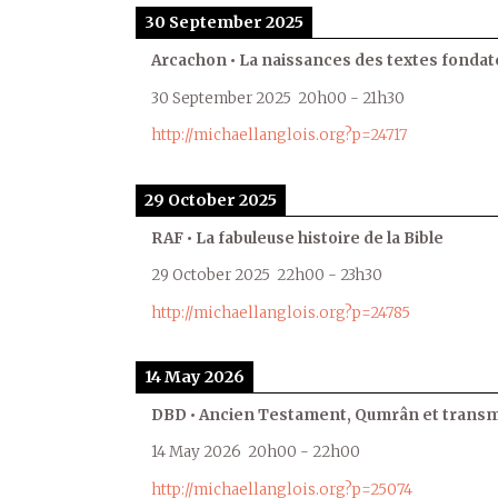
30 September 2025
Arcachon • La naissances des textes fondat
30 September 2025
20h00
-
21h30
http://michaellanglois.org?p=24717
29 October 2025
RAF • La fabuleuse histoire de la Bible
29 October 2025
22h00
-
23h30
http://michaellanglois.org?p=24785
14 May 2026
DBD • Ancien Testament, Qumrân et transmi
14 May 2026
20h00
-
22h00
http://michaellanglois.org?p=25074