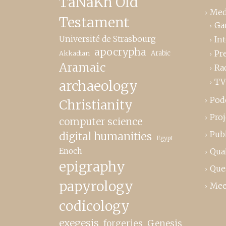
TaNaKh Old
Med
Testament
Ga
Université de Strasbourg
In
apocrypha
Pr
Akkadian
Arabic
Aramaic
Ra
TV
archaeology
Pod
Christianity
Proj
computer science
Publ
digital humanities
Egypt
Enoch
Qual
epigraphy
Que
papyrology
Mee
codicology
exegesis
forgeries
Genesis