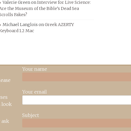
Valerie Green
on
Interview for Live Science:
Are the Museum of the Bible’s Dead Sea
Scrolls Fakes?
Michael Langlois
on
Greek AZERTY
Keyboard 1.2 Mac
Your name
lease
Your email
rses
 look
Subject
 ask