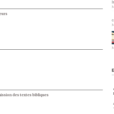
I
J
eurs
c
J
J
E
ssion des textes bibliques