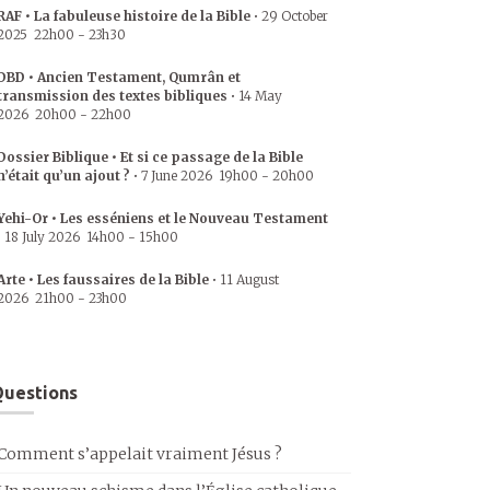
RAF • La fabuleuse histoire de la Bible
•
29 October
2025
22h00
-
23h30
DBD • Ancien Testament, Qumrân et
transmission des textes bibliques
•
14 May
2026
20h00
-
22h00
Dossier Biblique • Et si ce passage de la Bible
n’était qu’un ajout ?
•
7 June 2026
19h00
-
20h00
Yehi-Or • Les esséniens et le Nouveau Testament
•
18 July 2026
14h00
-
15h00
Arte • Les faussaires de la Bible
•
11 August
2026
21h00
-
23h00
uestions
Comment s’appelait vraiment Jésus ?