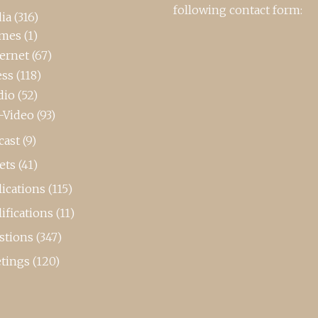
following contact form:
ia
(316)
mes
(1)
ternet
(67)
ess
(118)
dio
(52)
-Video
(93)
cast
(9)
ets
(41)
ications
(115)
ifications
(11)
stions
(347)
tings
(120)