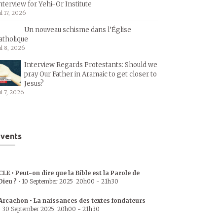
nterview for Yehi-Or Institute
ul 17, 2026
Un nouveau schisme dans l’Église
atholique
ul 8, 2026
Interview Regards Protestants: Should we
pray Our Father in Aramaic to get closer to
Jesus?
ul 7, 2026
vents
CLE • Peut-on dire que la Bible est la Parole de
Dieu ?
•
10 September 2025
20h00
-
21h30
Arcachon • La naissances des textes fondateurs
•
30 September 2025
20h00
-
21h30