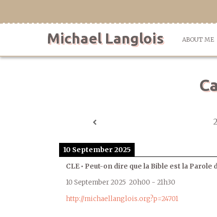
Skip
to
content
Michael Langlois
ABOUT ME
Ca
10 September 2025
CLE • Peut-on dire que la Bible est la Parole 
10 September 2025
20h00
-
21h30
http://michaellanglois.org?p=24701