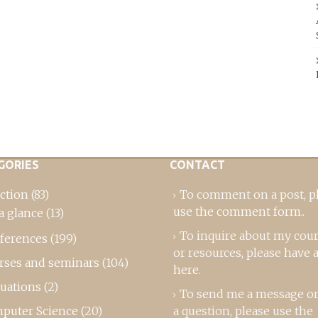
GORIES
CONTACT
ction
(83)
To comment on a post,
p
use the comment form
..
a glance
(13)
To inquire about my cou
ferences
(199)
or resources, please
have a
rses and seminars
(104)
here
.
luations
(2)
To send me a message or
puter Science
(20)
a question, please use the