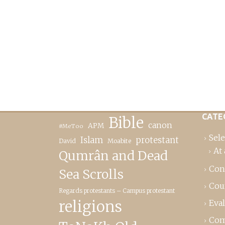
CATE
Bible
canon
APM
#MeToo
Sele
Islam
protestant
David
Moabite
At 
Qumrân and Dead
Con
Sea Scrolls
Cou
Regards protestants – Campus protestant
religions
Eva
Com