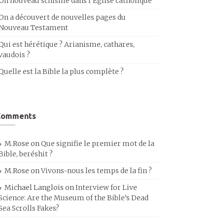
Un nouveau schisme dans l’Église catholique
On a découvert de nouvelles pages du
Nouveau Testament
Qui est hérétique ? Arianisme, cathares,
vaudois ?
Quelle est la Bible la plus complète ?
Comments
M.Rose
on
Que signifie le premier mot de la
Bible, beréshit ?
M.Rose
on
Vivons-nous les temps de la fin ?
Michael Langlois
on
Interview for Live
Science: Are the Museum of the Bible’s Dead
Sea Scrolls Fakes?