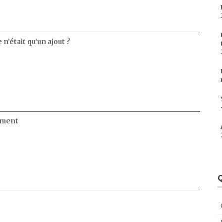
 n’était qu’un ajout ?
ament
Q