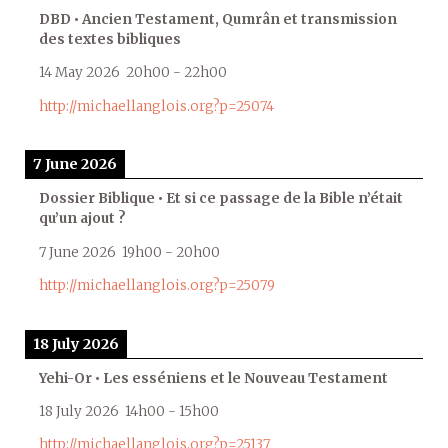
DBD • Ancien Testament, Qumrân et transmission
des textes bibliques
14 May 2026
20h00
-
22h00
http://michaellanglois.org?p=25074
7 June 2026
Dossier Biblique • Et si ce passage de la Bible n’était
qu’un ajout ?
7 June 2026
19h00
-
20h00
http://michaellanglois.org?p=25079
18 July 2026
Yehi-Or • Les esséniens et le Nouveau Testament
18 July 2026
14h00
-
15h00
http://michaellanglois.org?p=25137