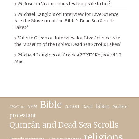
M.Rose
on
Vivons-nous les temps de la fin ?
Michael Langlois
on
Interview for Live Science:
Are the Museum of the Bible’s Dead Sea Scrolls
Fakes?
Valerie Green
on
Interview for Live Science: Are
the Museum of the Bible’s Dead Sea Scrolls Fakes?
Michael Langlois
on
Greek AZERTY Keyboard 1.2
Mac
Bible
canon
Islam
APM
David
Moabite
#MeToo
protestant
Qumrân and Dead Sea Scrolls
religions