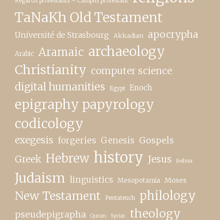
Regards protestants – Campus protestant
TaNaKh Old Testament
apocrypha
Université de Strasbourg
Akkadian
archaeology
Aramaic
Arabic
Christianity
computer science
digital humanities
Enoch
Egypt
epigraphy papyrology
codicology
exegesis
forgeries
Genesis
Gospels
history
Hebrew
Greek
Jesus
Joshua
Judaism
linguistics
Moses
Mesopotamia
New Testament
philology
Pentateuch
theology
pseudepigrapha
Quran
Syriac