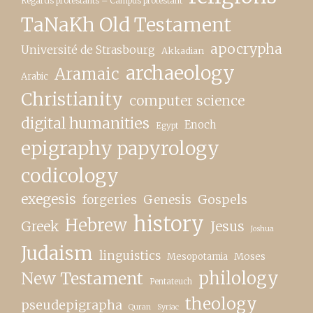
Regards protestants – Campus protestant
TaNaKh Old Testament
apocrypha
Université de Strasbourg
Akkadian
archaeology
Aramaic
Arabic
Christianity
computer science
digital humanities
Enoch
Egypt
epigraphy papyrology
codicology
exegesis
forgeries
Genesis
Gospels
history
Hebrew
Greek
Jesus
Joshua
Judaism
linguistics
Moses
Mesopotamia
New Testament
philology
Pentateuch
theology
pseudepigrapha
Quran
Syriac