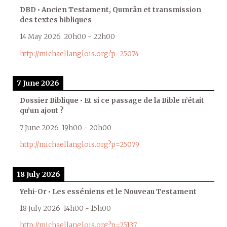
DBD • Ancien Testament, Qumrân et transmission
des textes bibliques
14 May 2026
20h00
-
22h00
http://michaellanglois.org?p=25074
7 June 2026
Dossier Biblique • Et si ce passage de la Bible n’était
qu’un ajout ?
7 June 2026
19h00
-
20h00
http://michaellanglois.org?p=25079
18 July 2026
Yehi-Or • Les esséniens et le Nouveau Testament
18 July 2026
14h00
-
15h00
http://michaellanglois.org?p=25137