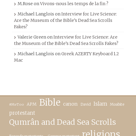
M.Rose
on
Vivons-nous les temps de la fin ?
Michael Langlois
on
Interview for Live Science:
Are the Museum of the Bible’s Dead Sea Scrolls
Fakes?
Valerie Green
on
Interview for Live Science: Are
the Museum of the Bible’s Dead Sea Scrolls Fakes?
Michael Langlois
on
Greek AZERTY Keyboard 1.2
Mac
Bible
canon
Islam
APM
David
Moabite
#MeToo
protestant
Qumrân and Dead Sea Scrolls
religions