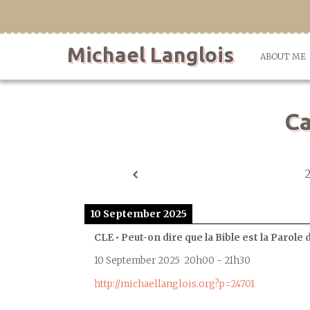
Skip
to
content
Michael Langlois
ABOUT ME
Ca
10 September 2025
CLE • Peut-on dire que la Bible est la Parole 
10 September 2025
20h00
-
21h30
http://michaellanglois.org?p=24701