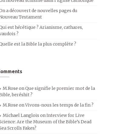
Un nouveau schisme dans l’Église catholique
On a découvert de nouvelles pages du
Nouveau Testament
Qui est hérétique ? Arianisme, cathares,
vaudois ?
Quelle est la Bible la plus complète ?
Comments
M.Rose
on
Que signifie le premier mot de la
Bible, beréshit ?
M.Rose
on
Vivons-nous les temps de la fin ?
Michael Langlois
on
Interview for Live
Science: Are the Museum of the Bible’s Dead
Sea Scrolls Fakes?