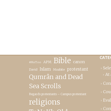
CATE
Bible
canon
APM
#MeToo
Sele
Islam
protestant
David
Moabite
At 
Qumrân and Dead
Con
Sea Scrolls
Cou
Regards protestants – Campus protestant
religions
Eva
Com