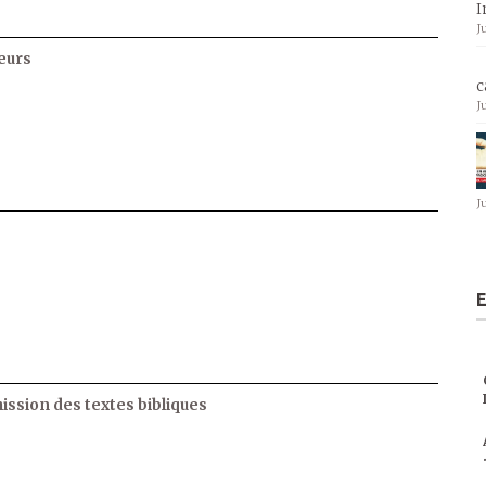
I
J
eurs
c
J
J
E
ssion des textes bibliques