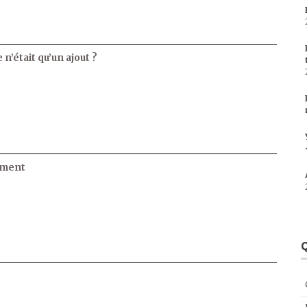
 n’était qu’un ajout ?
ament
Q