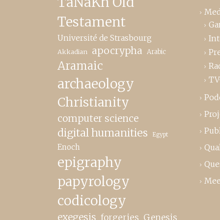
TaNaKh Old
Med
Testament
Ga
Université de Strasbourg
In
apocrypha
Pr
Akkadian
Arabic
Aramaic
Ra
TV
archaeology
Pod
Christianity
Proj
computer science
Publ
digital humanities
Egypt
Enoch
Qual
epigraphy
Que
papyrology
Mee
codicology
exegesis
forgeries
Genesis