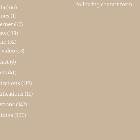
following contact form:
ia
(316)
mes
(1)
ternet
(67)
ess
(118)
dio
(52)
-Video
(93)
cast
(9)
ets
(41)
ications
(115)
ifications
(11)
stions
(347)
tings
(120)