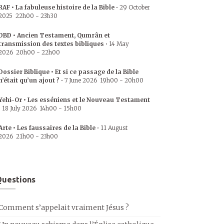
RAF • La fabuleuse histoire de la Bible
•
29 October
2025
22h00
-
23h30
DBD • Ancien Testament, Qumrân et
transmission des textes bibliques
•
14 May
2026
20h00
-
22h00
Dossier Biblique • Et si ce passage de la Bible
n’était qu’un ajout ?
•
7 June 2026
19h00
-
20h00
Yehi-Or • Les esséniens et le Nouveau Testament
•
18 July 2026
14h00
-
15h00
Arte • Les faussaires de la Bible
•
11 August
2026
21h00
-
23h00
uestions
Comment s’appelait vraiment Jésus ?