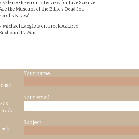
Valerie Green
on
Interview for Live Science:
Are the Museum of the Bible’s Dead Sea
Scrolls Fakes?
Michael Langlois
on
Greek AZERTY
Keyboard 1.2 Mac
Your name
lease
Your email
rses
 look
Subject
 ask