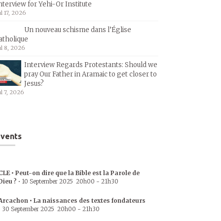
nterview for Yehi-Or Institute
ul 17, 2026
Un nouveau schisme dans l’Église
atholique
ul 8, 2026
Interview Regards Protestants: Should we
pray Our Father in Aramaic to get closer to
Jesus?
ul 7, 2026
vents
CLE • Peut-on dire que la Bible est la Parole de
Dieu ?
•
10 September 2025
20h00
-
21h30
Arcachon • La naissances des textes fondateurs
•
30 September 2025
20h00
-
21h30