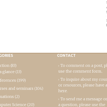
GORIES
CONTACT
ction
(83)
To comment on a post,
p
use the comment form
..
a glance
(13)
To inquire about my cou
ferences
(199)
or resources, please
have a
rses and seminars
(104)
here
.
luations
(2)
To send me a message or
puter Science
(20)
a question, please use the