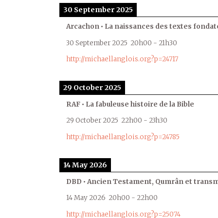
30 September 2025
Arcachon • La naissances des textes fondat
30 September 2025
20h00
-
21h30
http://michaellanglois.org?p=24717
29 October 2025
RAF • La fabuleuse histoire de la Bible
29 October 2025
22h00
-
23h30
http://michaellanglois.org?p=24785
14 May 2026
DBD • Ancien Testament, Qumrân et transmi
14 May 2026
20h00
-
22h00
http://michaellanglois.org?p=25074