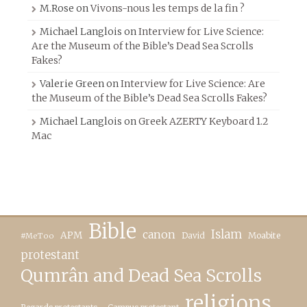
M.Rose
on
Vivons-nous les temps de la fin ?
Michael Langlois
on
Interview for Live Science:
Are the Museum of the Bible’s Dead Sea Scrolls
Fakes?
Valerie Green
on
Interview for Live Science: Are
the Museum of the Bible’s Dead Sea Scrolls Fakes?
Michael Langlois
on
Greek AZERTY Keyboard 1.2
Mac
Bible
canon
Islam
APM
David
Moabite
#MeToo
protestant
Qumrân and Dead Sea Scrolls
religions