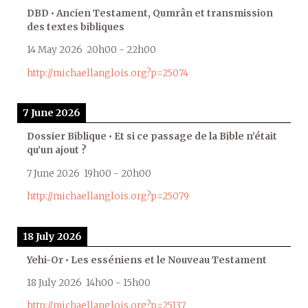
DBD • Ancien Testament, Qumrân et transmission
des textes bibliques
14 May 2026
20h00
-
22h00
http://michaellanglois.org?p=25074
7 June 2026
Dossier Biblique • Et si ce passage de la Bible n’était
qu’un ajout ?
7 June 2026
19h00
-
20h00
http://michaellanglois.org?p=25079
18 July 2026
Yehi-Or • Les esséniens et le Nouveau Testament
18 July 2026
14h00
-
15h00
http://michaellanglois.org?p=25137