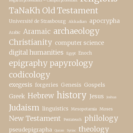
Regards protestants – Campus protestant
TaNaKh Old Testament
apocrypha
Université de Strasbourg
Akkadian
archaeology
Aramaic
Arabic
Christianity
computer science
digital humanities
Enoch
Egypt
epigraphy papyrology
codicology
exegesis
forgeries
Genesis
Gospels
history
Hebrew
Greek
Jesus
Joshua
Judaism
linguistics
Moses
Mesopotamia
New Testament
philology
Pentateuch
theology
pseudepigrapha
Quran
Syriac