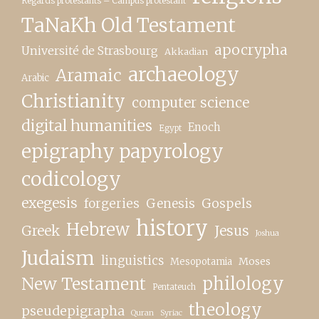
Regards protestants – Campus protestant
TaNaKh Old Testament
apocrypha
Université de Strasbourg
Akkadian
archaeology
Aramaic
Arabic
Christianity
computer science
digital humanities
Enoch
Egypt
epigraphy papyrology
codicology
exegesis
forgeries
Genesis
Gospels
history
Hebrew
Greek
Jesus
Joshua
Judaism
linguistics
Moses
Mesopotamia
New Testament
philology
Pentateuch
theology
pseudepigrapha
Quran
Syriac