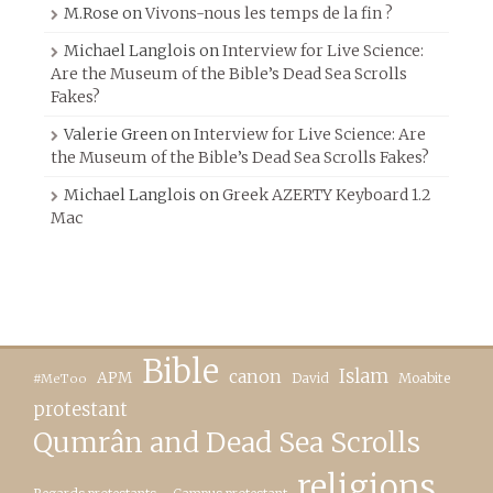
M.Rose
on
Vivons-nous les temps de la fin ?
Michael Langlois
on
Interview for Live Science:
Are the Museum of the Bible’s Dead Sea Scrolls
Fakes?
Valerie Green
on
Interview for Live Science: Are
the Museum of the Bible’s Dead Sea Scrolls Fakes?
Michael Langlois
on
Greek AZERTY Keyboard 1.2
Mac
Bible
canon
Islam
APM
David
Moabite
#MeToo
protestant
Qumrân and Dead Sea Scrolls
religions