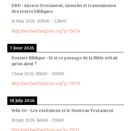
DBD • Ancien Testament, Qumrân et transmission
des textes bibliques
14 May 2026
20h00
-
22h00
http://michaellanglois.org?p=25074
7 June 2026
Dossier Biblique • Et si ce passage de la Bible n’était
qu’un ajout ?
7 June 2026
19h00
-
20h00
http://michaellanglois.org?p=25079
18 July 2026
Yehi-Or • Les esséniens et le Nouveau Testament
18 July 2026
14h00
-
15h00
http://michaellanglois.org?p=25137