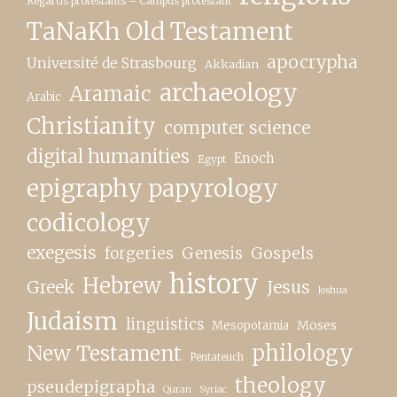
Regards protestants – Campus protestant
TaNaKh Old Testament
apocrypha
Université de Strasbourg
Akkadian
archaeology
Aramaic
Arabic
Christianity
computer science
digital humanities
Enoch
Egypt
epigraphy papyrology
codicology
exegesis
forgeries
Genesis
Gospels
history
Hebrew
Greek
Jesus
Joshua
Judaism
linguistics
Moses
Mesopotamia
New Testament
philology
Pentateuch
theology
pseudepigrapha
Quran
Syriac