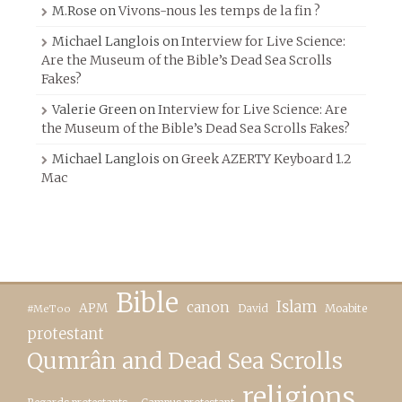
M.Rose
on
Vivons-nous les temps de la fin ?
Michael Langlois
on
Interview for Live Science:
Are the Museum of the Bible’s Dead Sea Scrolls
Fakes?
Valerie Green
on
Interview for Live Science: Are
the Museum of the Bible’s Dead Sea Scrolls Fakes?
Michael Langlois
on
Greek AZERTY Keyboard 1.2
Mac
Bible
canon
Islam
APM
David
Moabite
#MeToo
protestant
Qumrân and Dead Sea Scrolls
religions