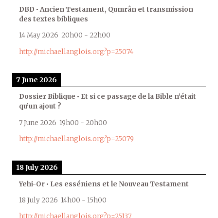
DBD • Ancien Testament, Qumrân et transmission
des textes bibliques
14 May 2026
20h00
-
22h00
http://michaellanglois.org?p=25074
7 June 2026
Dossier Biblique • Et si ce passage de la Bible n’était
qu’un ajout ?
7 June 2026
19h00
-
20h00
http://michaellanglois.org?p=25079
18 July 2026
Yehi-Or • Les esséniens et le Nouveau Testament
18 July 2026
14h00
-
15h00
http://michaellanglois.org?p=25137