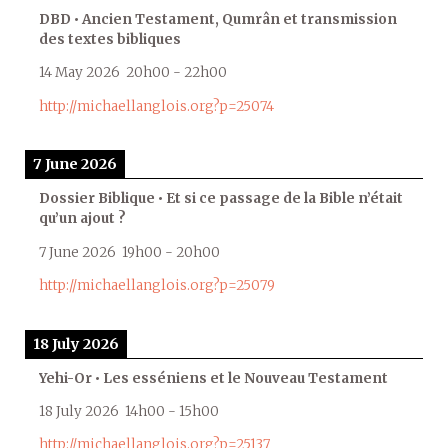
DBD • Ancien Testament, Qumrân et transmission
des textes bibliques
14 May 2026
20h00
-
22h00
http://michaellanglois.org?p=25074
7 June 2026
Dossier Biblique • Et si ce passage de la Bible n’était
qu’un ajout ?
7 June 2026
19h00
-
20h00
http://michaellanglois.org?p=25079
18 July 2026
Yehi-Or • Les esséniens et le Nouveau Testament
18 July 2026
14h00
-
15h00
http://michaellanglois.org?p=25137