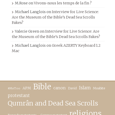
M.Rose
on
Vivons-nous les temps de la fin ?
Michael Langlois
on
Interview for Live Science:
Are the Museum of the Bible’s Dead Sea Scrolls
Fakes?
Valerie Green
on
Interview for Live Science: Are
the Museum of the Bible’s Dead Sea Scrolls Fakes?
Michael Langlois
on
Greek AZERTY Keyboard 1.2
Mac
Bible
canon
Islam
APM
David
Moabite
#MeToo
protestant
Qumrân and Dead Sea Scrolls
religions