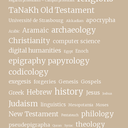
Regards protestants – Campus protestant
TaNaKh Old Testament
apocrypha
Université de Strasbourg
Akkadian
archaeology
Aramaic
Arabic
Christianity
computer science
digital humanities
Enoch
Egypt
epigraphy papyrology
codicology
exegesis
forgeries
Genesis
Gospels
history
Hebrew
Greek
Jesus
Joshua
Judaism
linguistics
Moses
Mesopotamia
New Testament
philology
Pentateuch
theology
pseudepigrapha
Quran
Syriac