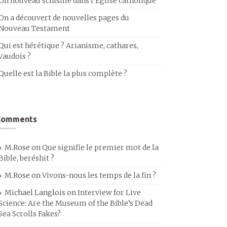
Un nouveau schisme dans l’Église catholique
On a découvert de nouvelles pages du
Nouveau Testament
Qui est hérétique ? Arianisme, cathares,
vaudois ?
Quelle est la Bible la plus complète ?
Comments
M.Rose
on
Que signifie le premier mot de la
Bible, beréshit ?
M.Rose
on
Vivons-nous les temps de la fin ?
Michael Langlois
on
Interview for Live
Science: Are the Museum of the Bible’s Dead
Sea Scrolls Fakes?