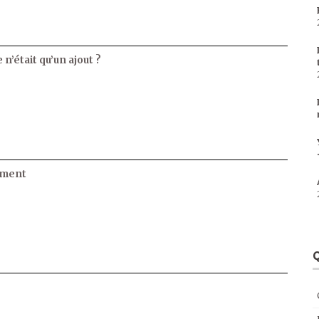
 n’était qu’un ajout ?
ament
Q