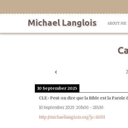
Skip
to
content
Michael Langlois
ABOUT ME
Ca
10 September 2025
CLE • Peut-on dire que la Bible est la Parole 
10 September 2025
20h00
-
21h30
http://michaellanglois.org?p=24701