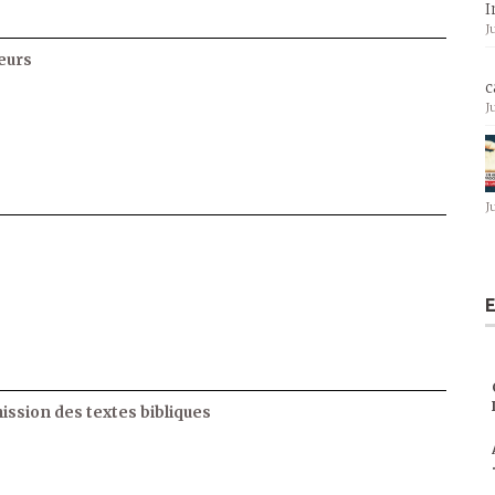
I
J
eurs
c
J
J
E
ssion des textes bibliques