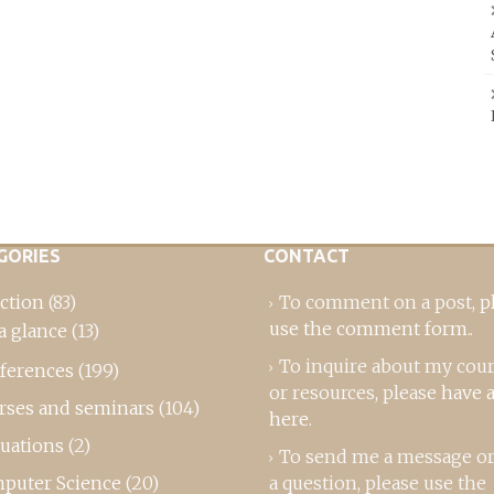
GORIES
CONTACT
ction
(83)
To comment on a post,
p
use the comment form
..
a glance
(13)
To inquire about my cou
ferences
(199)
or resources, please
have a
rses and seminars
(104)
here
.
luations
(2)
To send me a message or
puter Science
(20)
a question, please use the