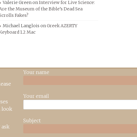
Valerie Green
on
Interview for Live Science:
Are the Museum of the Bible’s Dead Sea
Scrolls Fakes?
Michael Langlois
on
Greek AZERTY
Keyboard 1.2 Mac
Your name
lease
Your email
rses
 look
Subject
 ask