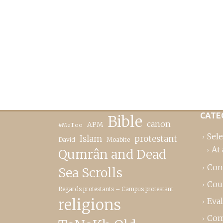
CATE
Bible
canon
APM
#MeToo
Sele
Islam
protestant
David
Moabite
At 
Qumrân and Dead
Con
Sea Scrolls
Cou
Regards protestants – Campus protestant
religions
Eva
Com