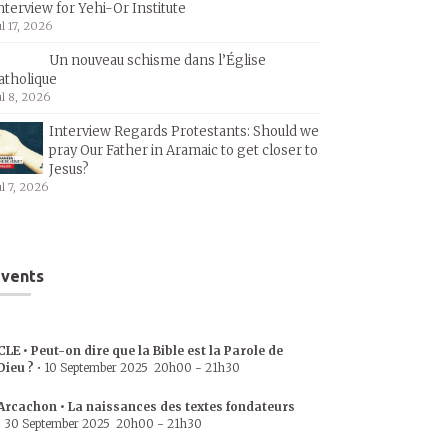
nterview for Yehi-Or Institute
ul 17, 2026
Un nouveau schisme dans l’Église
atholique
ul 8, 2026
Interview Regards Protestants: Should we
pray Our Father in Aramaic to get closer to
Jesus?
ul 7, 2026
vents
CLE • Peut-on dire que la Bible est la Parole de
Dieu ?
•
10 September 2025
20h00
-
21h30
Arcachon • La naissances des textes fondateurs
•
30 September 2025
20h00
-
21h30