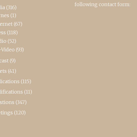
following contact form:
ia
(316)
mes
(1)
ternet
(67)
ess
(118)
dio
(52)
-Video
(93)
cast
(9)
ets
(41)
ications
(115)
ifications
(11)
stions
(347)
tings
(120)