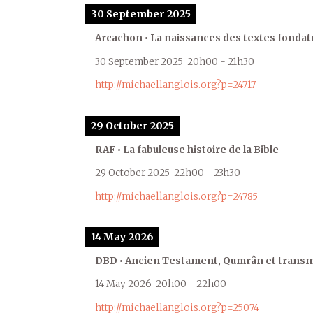
30 September 2025
Arcachon • La naissances des textes fondat
30 September 2025
20h00
-
21h30
http://michaellanglois.org?p=24717
29 October 2025
RAF • La fabuleuse histoire de la Bible
29 October 2025
22h00
-
23h30
http://michaellanglois.org?p=24785
14 May 2026
DBD • Ancien Testament, Qumrân et transmi
14 May 2026
20h00
-
22h00
http://michaellanglois.org?p=25074