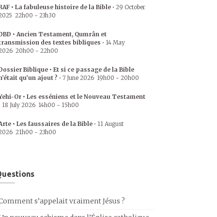
RAF • La fabuleuse histoire de la Bible
•
29 October
2025
22h00
-
23h30
DBD • Ancien Testament, Qumrân et
transmission des textes bibliques
•
14 May
2026
20h00
-
22h00
Dossier Biblique • Et si ce passage de la Bible
n’était qu’un ajout ?
•
7 June 2026
19h00
-
20h00
Yehi-Or • Les esséniens et le Nouveau Testament
•
18 July 2026
14h00
-
15h00
Arte • Les faussaires de la Bible
•
11 August
2026
21h00
-
23h00
uestions
Comment s’appelait vraiment Jésus ?