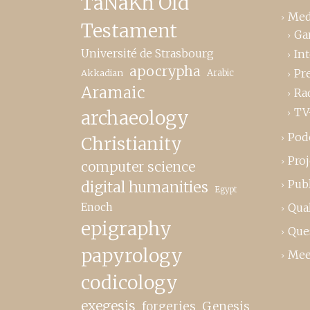
TaNaKh Old
Med
Testament
Ga
Université de Strasbourg
In
apocrypha
Pr
Akkadian
Arabic
Aramaic
Ra
TV
archaeology
Pod
Christianity
Proj
computer science
Publ
digital humanities
Egypt
Enoch
Qual
epigraphy
Que
papyrology
Mee
codicology
exegesis
forgeries
Genesis