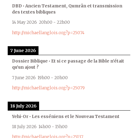
DBD • Ancien Testament, Qumrân et transmission
des textes bibliques
14 May 2026
20h00
-
22h00
http://michaellanglois.org?p=25074
7 June 2026
Dossier Biblique • Et si ce passage de la Bible n’était
qu’un ajout ?
7 June 2026
19h00
-
20h00
http://michaellanglois.org?p=25079
18 July 2026
Yehi-Or • Les esséniens et le Nouveau Testament
18 July 2026
14h00
-
15h00
http://michaellanglois.org?p=25137