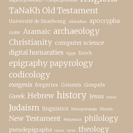
Regards protestants – Campus protestant
TaNaKh Old Testament
apocrypha
Université de Strasbourg
Akkadian
archaeology
Aramaic
Arabic
Christianity
computer science
digital humanities
Enoch
Egypt
epigraphy papyrology
codicology
exegesis
forgeries
Genesis
Gospels
history
Hebrew
Greek
Jesus
Joshua
Judaism
linguistics
Moses
Mesopotamia
New Testament
philology
Pentateuch
theology
pseudepigrapha
Quran
Syriac