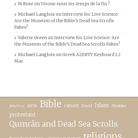
M.Rose
on
Vivons-nous les temps de la fin ?
Michael Langlois
on
Interview for Live Science:
Are the Museum of the Bible’s Dead Sea Scrolls
Fakes?
Valerie Green
on
Interview for Live Science: Are
the Museum of the Bible’s Dead Sea Scrolls Fakes?
Michael Langlois
on
Greek AZERTY Keyboard 1.2
Mac
Bible
canon
Islam
APM
David
Moabite
#MeToo
protestant
Qumrân and Dead Sea Scrolls
religions