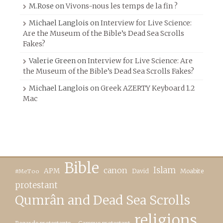
M.Rose
on
Vivons-nous les temps de la fin ?
Michael Langlois
on
Interview for Live Science:
Are the Museum of the Bible’s Dead Sea Scrolls
Fakes?
Valerie Green
on
Interview for Live Science: Are
the Museum of the Bible’s Dead Sea Scrolls Fakes?
Michael Langlois
on
Greek AZERTY Keyboard 1.2
Mac
Bible
canon
Islam
APM
David
Moabite
#MeToo
protestant
Qumrân and Dead Sea Scrolls
religions