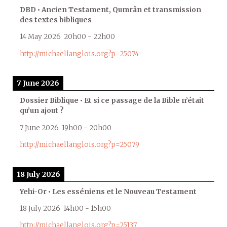
DBD • Ancien Testament, Qumrân et transmission
des textes bibliques
14 May 2026
20h00
-
22h00
http://michaellanglois.org?p=25074
7 June 2026
Dossier Biblique • Et si ce passage de la Bible n’était
qu’un ajout ?
7 June 2026
19h00
-
20h00
http://michaellanglois.org?p=25079
18 July 2026
Yehi-Or • Les esséniens et le Nouveau Testament
18 July 2026
14h00
-
15h00
http://michaellanglois.org?p=25137