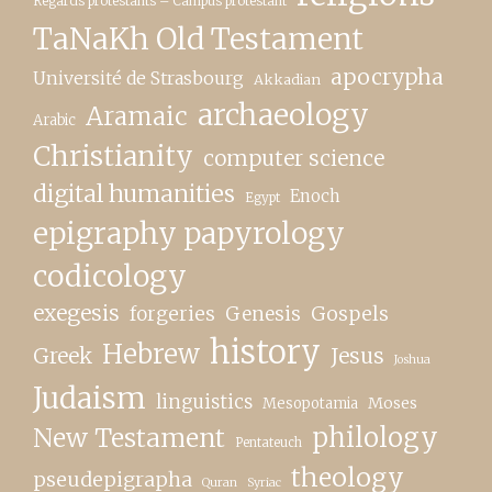
Regards protestants – Campus protestant
TaNaKh Old Testament
apocrypha
Université de Strasbourg
Akkadian
archaeology
Aramaic
Arabic
Christianity
computer science
digital humanities
Enoch
Egypt
epigraphy papyrology
codicology
exegesis
forgeries
Genesis
Gospels
history
Hebrew
Greek
Jesus
Joshua
Judaism
linguistics
Moses
Mesopotamia
New Testament
philology
Pentateuch
theology
pseudepigrapha
Quran
Syriac