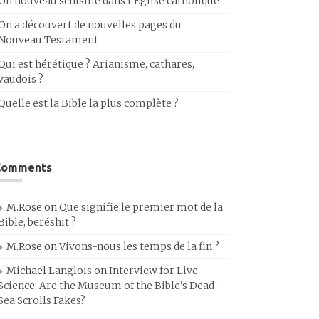
Un nouveau schisme dans l’Église catholique
On a découvert de nouvelles pages du
Nouveau Testament
Qui est hérétique ? Arianisme, cathares,
vaudois ?
Quelle est la Bible la plus complète ?
Comments
M.Rose
on
Que signifie le premier mot de la
Bible, beréshit ?
M.Rose
on
Vivons-nous les temps de la fin ?
Michael Langlois
on
Interview for Live
Science: Are the Museum of the Bible’s Dead
Sea Scrolls Fakes?