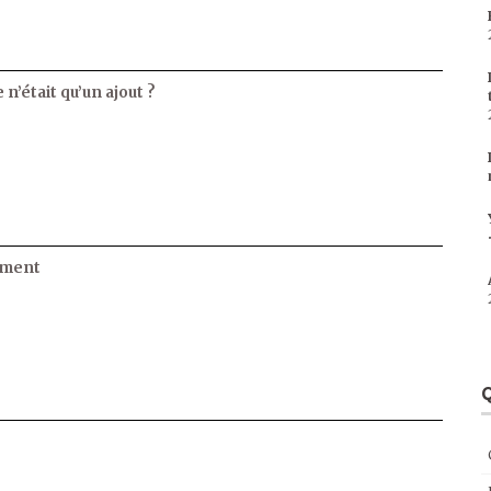
 n’était qu’un ajout ?
ament
Q