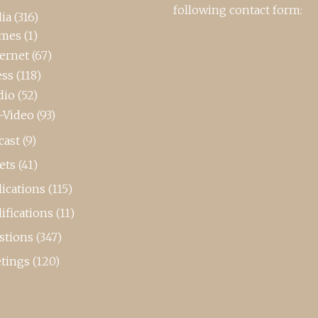
following contact form:
ia
(316)
mes
(1)
ternet
(67)
ess
(118)
dio
(52)
-Video
(93)
cast
(9)
ets
(41)
ications
(115)
ifications
(11)
stions
(347)
tings
(120)