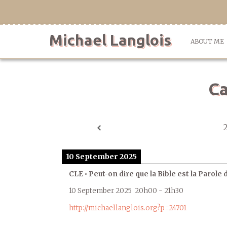
Skip
to
content
Michael Langlois
ABOUT ME
Ca
10 September 2025
CLE • Peut-on dire que la Bible est la Parole 
10 September 2025
20h00
-
21h30
http://michaellanglois.org?p=24701