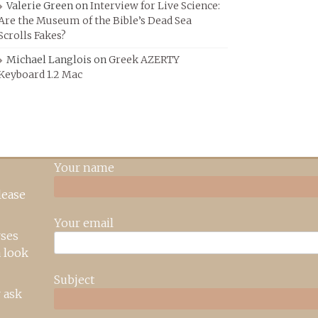
Valerie Green
on
Interview for Live Science:
Are the Museum of the Bible’s Dead Sea
Scrolls Fakes?
Michael Langlois
on
Greek AZERTY
Keyboard 1.2 Mac
Your name
lease
Your email
rses
 look
Subject
 ask