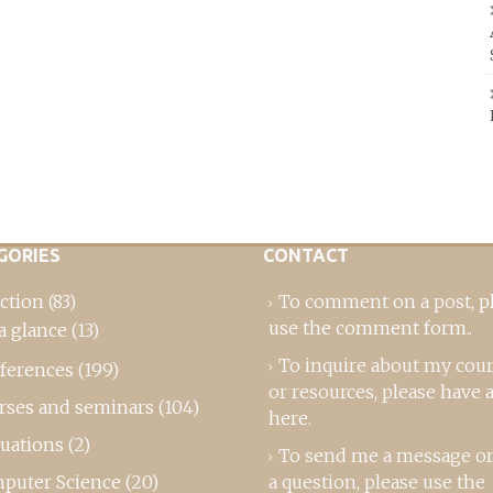
GORIES
CONTACT
ction
(83)
To comment on a post,
p
use the comment form
..
a glance
(13)
To inquire about my cou
ferences
(199)
or resources, please
have a
rses and seminars
(104)
here
.
luations
(2)
To send me a message or
puter Science
(20)
a question, please use the