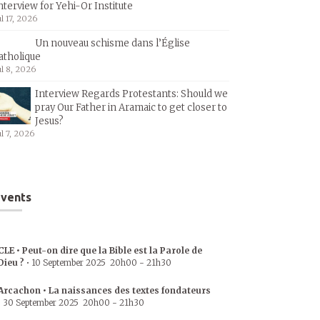
nterview for Yehi-Or Institute
ul 17, 2026
Un nouveau schisme dans l’Église
atholique
ul 8, 2026
Interview Regards Protestants: Should we
pray Our Father in Aramaic to get closer to
Jesus?
ul 7, 2026
vents
CLE • Peut-on dire que la Bible est la Parole de
Dieu ?
•
10 September 2025
20h00
-
21h30
Arcachon • La naissances des textes fondateurs
•
30 September 2025
20h00
-
21h30