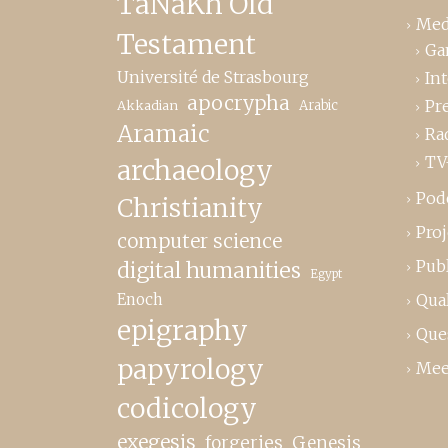
TaNaKh Old
Med
Testament
Ga
Université de Strasbourg
In
apocrypha
Pr
Akkadian
Arabic
Aramaic
Ra
TV
archaeology
Pod
Christianity
Proj
computer science
Publ
digital humanities
Egypt
Enoch
Qual
epigraphy
Que
papyrology
Mee
codicology
exegesis
forgeries
Genesis