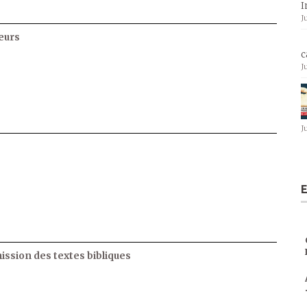
I
J
eurs
c
J
J
E
ssion des textes bibliques