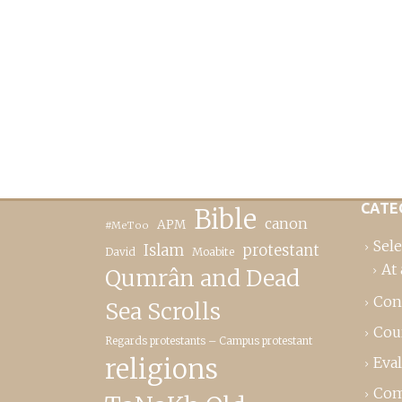
CATE
Bible
canon
APM
#MeToo
Sele
Islam
protestant
David
Moabite
At 
Qumrân and Dead
Con
Sea Scrolls
Cou
Regards protestants – Campus protestant
religions
Eva
Com