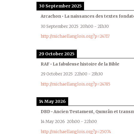
30 September 2025
Arcachon • La naissances des textes fondat
30 September 2025
20h00
-
21h30
http://michaellanglois.org?p=24717
29 October 2025
RAF • La fabuleuse histoire de la Bible
29 October 2025
22h00
-
23h30
http://michaellanglois.org?p=24785
14 May 2026
DBD • Ancien Testament, Qumrân et transmi
14 May 2026
20h00
-
22h00
http://michaellanglois.org?p=25074