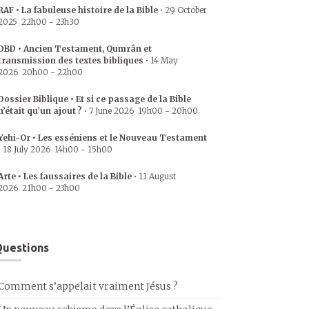
RAF • La fabuleuse histoire de la Bible
•
29 October
2025
22h00
-
23h30
DBD • Ancien Testament, Qumrân et
transmission des textes bibliques
•
14 May
2026
20h00
-
22h00
Dossier Biblique • Et si ce passage de la Bible
n’était qu’un ajout ?
•
7 June 2026
19h00
-
20h00
Yehi-Or • Les esséniens et le Nouveau Testament
•
18 July 2026
14h00
-
15h00
Arte • Les faussaires de la Bible
•
11 August
2026
21h00
-
23h00
uestions
Comment s’appelait vraiment Jésus ?