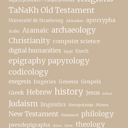
Regards protestants – Campus protestant
TaNaKh Old Testament
apocrypha
Université de Strasbourg
Akkadian
archaeology
Aramaic
Arabic
Christianity
computer science
digital humanities
Enoch
Egypt
epigraphy papyrology
codicology
exegesis
forgeries
Genesis
Gospels
history
Hebrew
Greek
Jesus
Joshua
Judaism
linguistics
Moses
Mesopotamia
New Testament
philology
Pentateuch
theology
pseudepigrapha
Quran
Syriac