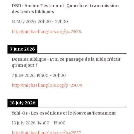
DBD • Ancien Testament, Qumrân et transmission
des textes bibliques
14 May 2026
20h00
-
22h00
http://michaellanglois.org?p=25074
7 June 2026
Dossier Biblique • Et si ce passage de la Bible n’était
qu’un ajout ?
7 June 2026
19h00
-
20h00
http://michaellanglois.org?p=25079
18 July 2026
Yehi-Or • Les esséniens et le Nouveau Testament
18 July 2026
14h00
-
15h00
http://michaellanglois.org?p=25137