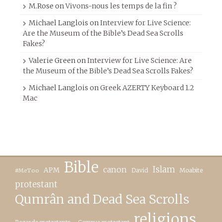
M.Rose
on
Vivons-nous les temps de la fin ?
Michael Langlois
on
Interview for Live Science:
Are the Museum of the Bible’s Dead Sea Scrolls
Fakes?
Valerie Green
on
Interview for Live Science: Are
the Museum of the Bible’s Dead Sea Scrolls Fakes?
Michael Langlois
on
Greek AZERTY Keyboard 1.2
Mac
Bible
canon
Islam
APM
David
Moabite
#MeToo
protestant
Qumrân and Dead Sea Scrolls
religions