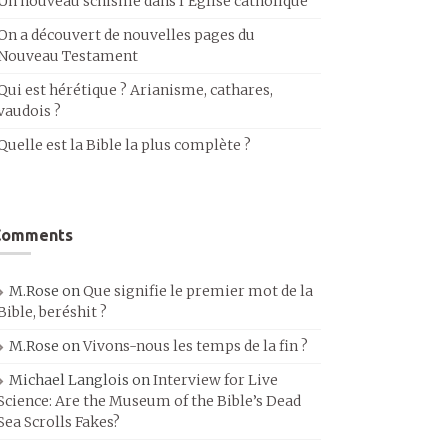
Un nouveau schisme dans l’Église catholique
On a découvert de nouvelles pages du
Nouveau Testament
Qui est hérétique ? Arianisme, cathares,
vaudois ?
Quelle est la Bible la plus complète ?
Comments
M.Rose
on
Que signifie le premier mot de la
Bible, beréshit ?
M.Rose
on
Vivons-nous les temps de la fin ?
Michael Langlois
on
Interview for Live
Science: Are the Museum of the Bible’s Dead
Sea Scrolls Fakes?