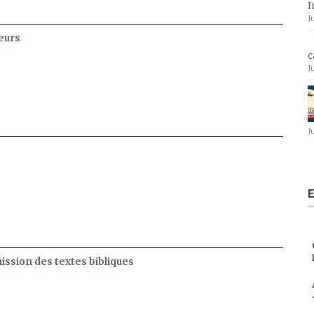
I
J
eurs
c
J
J
E
ssion des textes bibliques