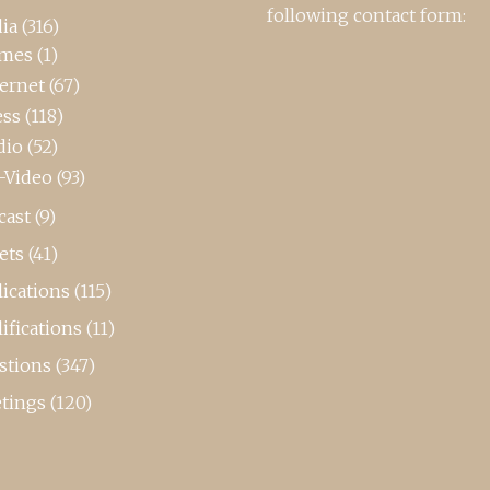
following contact form:
ia
(316)
mes
(1)
ternet
(67)
ess
(118)
dio
(52)
-Video
(93)
cast
(9)
ets
(41)
ications
(115)
ifications
(11)
stions
(347)
tings
(120)