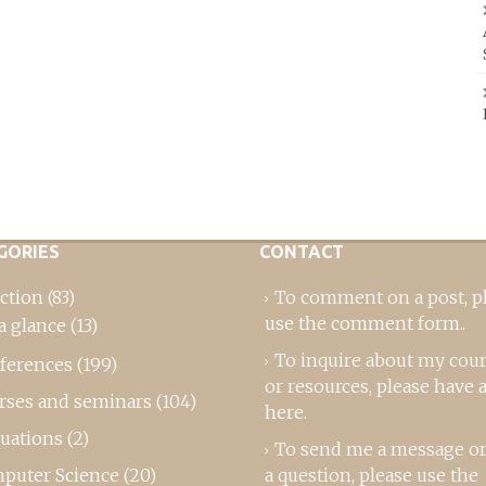
GORIES
CONTACT
ction
(83)
To comment on a post,
p
use the comment form
..
a glance
(13)
To inquire about my cou
ferences
(199)
or resources, please
have a
rses and seminars
(104)
here
.
luations
(2)
To send me a message or
puter Science
(20)
a question, please use the