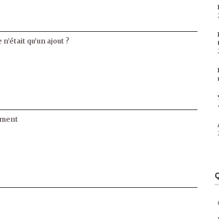
 n’était qu’un ajout ?
ament
Q