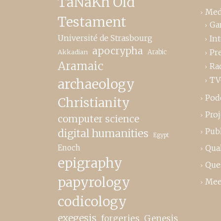
TaNaKh Old
Med
Testament
Ga
Université de Strasbourg
In
apocrypha
Pr
Akkadian
Arabic
Aramaic
Ra
TV
archaeology
Pod
Christianity
Proj
computer science
Publ
digital humanities
Egypt
Enoch
Qual
epigraphy
Que
papyrology
Mee
codicology
exegesis
forgeries
Genesis