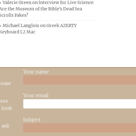
Valerie Green
on
Interview for Live Science:
Are the Museum of the Bible’s Dead Sea
Scrolls Fakes?
Michael Langlois
on
Greek AZERTY
Keyboard 1.2 Mac
Your name
lease
Your email
rses
 look
Subject
 ask