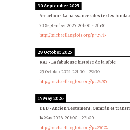
30 September 2025
Arcachon • La naissances des textes fondat
30 September 2025
20h00
-
21h30
http://michaellanglois.org?p=24717
29 October 2025
RAF • La fabuleuse histoire de la Bible
29 October 2025
22h00
-
23h30
http://michaellanglois.org?p=24785
14 May 2026
DBD • Ancien Testament, Qumrân et transmi
14 May 2026
20h00
-
22h00
http://michaellanglois.org?p=25074