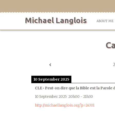
Skip
to
content
Michael Langlois
ABOUT ME
Ca
10 September 2025
CLE • Peut-on dire que la Bible est la Parole 
10 September 2025
20h00
-
21h30
http://michaellanglois.org?p=24701