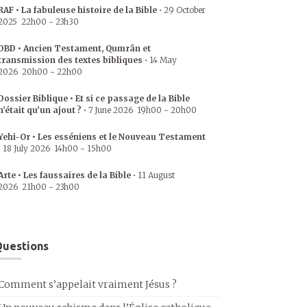
RAF • La fabuleuse histoire de la Bible
•
29 October
2025
22h00
-
23h30
DBD • Ancien Testament, Qumrân et
transmission des textes bibliques
•
14 May
2026
20h00
-
22h00
Dossier Biblique • Et si ce passage de la Bible
n’était qu’un ajout ?
•
7 June 2026
19h00
-
20h00
Yehi-Or • Les esséniens et le Nouveau Testament
•
18 July 2026
14h00
-
15h00
Arte • Les faussaires de la Bible
•
11 August
2026
21h00
-
23h00
uestions
Comment s’appelait vraiment Jésus ?