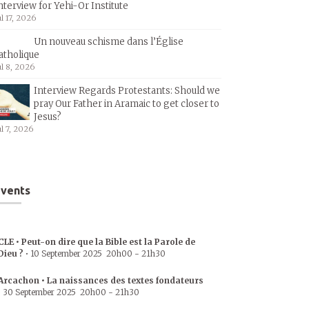
nterview for Yehi-Or Institute
ul 17, 2026
Un nouveau schisme dans l’Église
atholique
ul 8, 2026
Interview Regards Protestants: Should we
pray Our Father in Aramaic to get closer to
Jesus?
ul 7, 2026
vents
CLE • Peut-on dire que la Bible est la Parole de
Dieu ?
•
10 September 2025
20h00
-
21h30
Arcachon • La naissances des textes fondateurs
•
30 September 2025
20h00
-
21h30