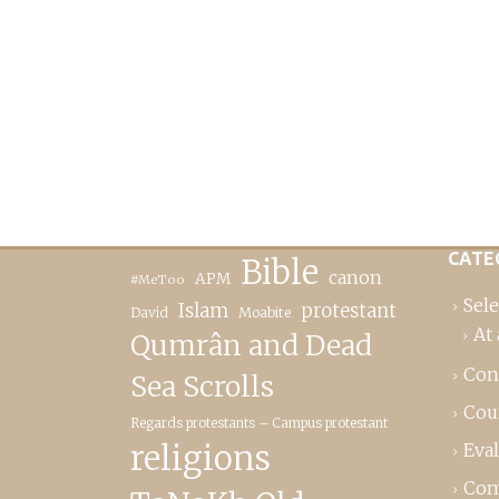
CATE
Bible
canon
APM
#MeToo
Sele
Islam
protestant
David
Moabite
At 
Qumrân and Dead
Con
Sea Scrolls
Cou
Regards protestants – Campus protestant
religions
Eva
Com