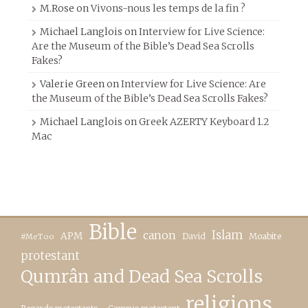
M.Rose
on
Vivons-nous les temps de la fin ?
Michael Langlois
on
Interview for Live Science:
Are the Museum of the Bible’s Dead Sea Scrolls
Fakes?
Valerie Green
on
Interview for Live Science: Are
the Museum of the Bible’s Dead Sea Scrolls Fakes?
Michael Langlois
on
Greek AZERTY Keyboard 1.2
Mac
Bible
canon
Islam
APM
David
Moabite
#MeToo
protestant
Qumrân and Dead Sea Scrolls
religions