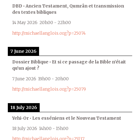
DBD • Ancien Testament, Qumrân et transmission
des textes bibliques
14 May 2026
20h00
-
22h00
http://michaellanglois.org?p=25074
7 June 2026
Dossier Biblique • Et si ce passage de la Bible n’était
qu’un ajout ?
7 June 2026
19h00
-
20h00
http://michaellanglois.org?p=25079
18 July 2026
Yehi-Or • Les esséniens et le Nouveau Testament
18 July 2026
14h00
-
15h00
http://michaellanglois.org?p=25137