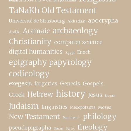
Regards protestants – Campus protestant
TaNaKh Old Testament
apocrypha
Université de Strasbourg
Akkadian
archaeology
Aramaic
Arabic
Christianity
computer science
digital humanities
Enoch
Egypt
epigraphy papyrology
codicology
exegesis
forgeries
Genesis
Gospels
history
Hebrew
Greek
Jesus
Joshua
Judaism
linguistics
Moses
Mesopotamia
New Testament
philology
Pentateuch
theology
pseudepigrapha
Quran
Syriac