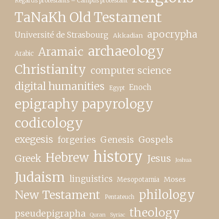
Regards protestants – Campus protestant
TaNaKh Old Testament
apocrypha
Université de Strasbourg
Akkadian
archaeology
Aramaic
Arabic
Christianity
computer science
digital humanities
Enoch
Egypt
epigraphy papyrology
codicology
exegesis
forgeries
Genesis
Gospels
history
Hebrew
Greek
Jesus
Joshua
Judaism
linguistics
Moses
Mesopotamia
New Testament
philology
Pentateuch
theology
pseudepigrapha
Quran
Syriac