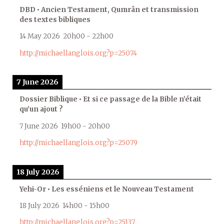
DBD • Ancien Testament, Qumrân et transmission
des textes bibliques
14 May 2026
20h00
-
22h00
http://michaellanglois.org?p=25074
7 June 2026
Dossier Biblique • Et si ce passage de la Bible n’était
qu’un ajout ?
7 June 2026
19h00
-
20h00
http://michaellanglois.org?p=25079
18 July 2026
Yehi-Or • Les esséniens et le Nouveau Testament
18 July 2026
14h00
-
15h00
http://michaellanglois.org?p=25137