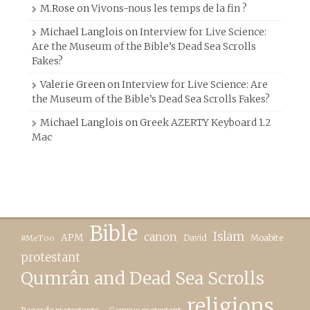
M.Rose
on
Vivons-nous les temps de la fin ?
Michael Langlois
on
Interview for Live Science:
Are the Museum of the Bible’s Dead Sea Scrolls
Fakes?
Valerie Green
on
Interview for Live Science: Are
the Museum of the Bible’s Dead Sea Scrolls Fakes?
Michael Langlois
on
Greek AZERTY Keyboard 1.2
Mac
Bible
canon
Islam
APM
David
Moabite
#MeToo
protestant
Qumrân and Dead Sea Scrolls
religions