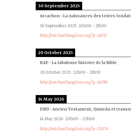
30 September 2025
Arcachon • La naissances des textes fondat
30 September 2025
20h00
-
21h30
http://michaellanglois.org?p=24717
29 October 2025
RAF • La fabuleuse histoire de la Bible
29 October 2025
22h00
-
23h30
http://michaellanglois.org?p=24785
14 May 2026
DBD • Ancien Testament, Qumrân et transmi
14 May 2026
20h00
-
22h00
http://michaellanglois.org?p=25074