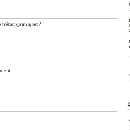
 n’était qu’un ajout ?
ament
Q