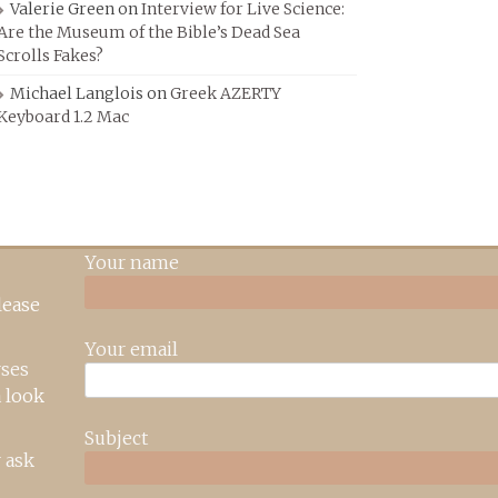
Valerie Green
on
Interview for Live Science:
Are the Museum of the Bible’s Dead Sea
Scrolls Fakes?
Michael Langlois
on
Greek AZERTY
Keyboard 1.2 Mac
Your name
lease
Your email
rses
 look
Subject
 ask