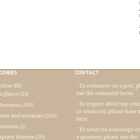
GORIES
CONTACT
ction
(83)
To comment on a post,
p
use the comment form
..
a glance
(13)
To inquire about my cou
ferences
(199)
or resources, please
have a
rses and seminars
(104)
here
.
luations
(2)
To send me a message or
puter Science
(20)
a question, please use the