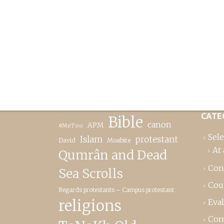
CATE
Bible
canon
APM
#MeToo
Sele
Islam
protestant
David
Moabite
At 
Qumrân and Dead
Con
Sea Scrolls
Cou
Regards protestants – Campus protestant
religions
Eva
Com