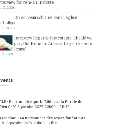
nterview for Yehi-Or Institute
ul 17, 2026
Un nouveau schisme dans l’Église
atholique
ul 8, 2026
Interview Regards Protestants: Should we
pray Our Father in Aramaic to get closer to
Jesus?
ul 7, 2026
vents
CLE • Peut-on dire que la Bible est la Parole de
Dieu ?
•
10 September 2025
20h00
-
21h30
Arcachon • La naissances des textes fondateurs
•
30 September 2025
20h00
-
21h30