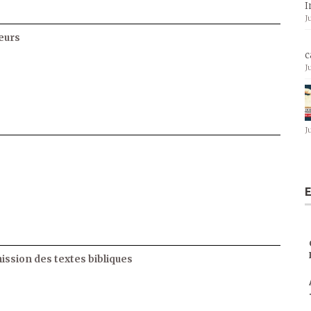
I
J
eurs
c
J
J
E
ssion des textes bibliques