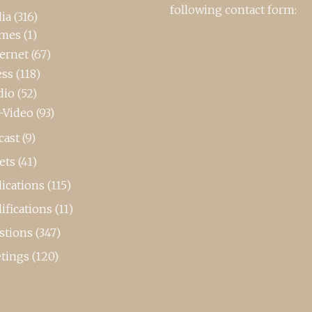
following contact form:
ia
(316)
mes
(1)
ternet
(67)
ess
(118)
dio
(52)
-Video
(93)
cast
(9)
ets
(41)
ications
(115)
ifications
(11)
stions
(347)
tings
(120)