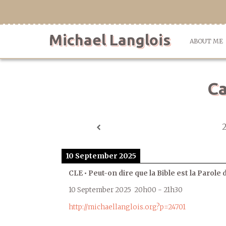
Skip
to
content
Michael Langlois
ABOUT ME
Ca
10 September 2025
CLE • Peut-on dire que la Bible est la Parole 
10 September 2025
20h00
-
21h30
http://michaellanglois.org?p=24701