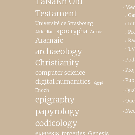
TaNaKh Old
Med
Testament
Ga
Université de Strasbourg
In
apocrypha
Pr
Akkadian
Arabic
Aramaic
Ra
TV
archaeology
Pod
Christianity
Proj
computer science
Publ
digital humanities
Egypt
Enoch
Qual
epigraphy
Que
papyrology
Mee
codicology
exegesis
forgeries
Genesis