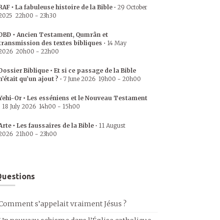
RAF • La fabuleuse histoire de la Bible
•
29 October
2025
22h00
-
23h30
DBD • Ancien Testament, Qumrân et
transmission des textes bibliques
•
14 May
2026
20h00
-
22h00
Dossier Biblique • Et si ce passage de la Bible
n’était qu’un ajout ?
•
7 June 2026
19h00
-
20h00
Yehi-Or • Les esséniens et le Nouveau Testament
•
18 July 2026
14h00
-
15h00
Arte • Les faussaires de la Bible
•
11 August
2026
21h00
-
23h00
uestions
Comment s’appelait vraiment Jésus ?