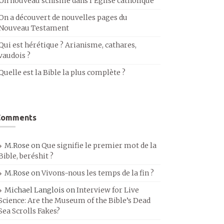
Un nouveau schisme dans l’Église catholique
On a découvert de nouvelles pages du
Nouveau Testament
Qui est hérétique ? Arianisme, cathares,
vaudois ?
Quelle est la Bible la plus complète ?
Comments
M.Rose
on
Que signifie le premier mot de la
Bible, beréshit ?
M.Rose
on
Vivons-nous les temps de la fin ?
Michael Langlois
on
Interview for Live
Science: Are the Museum of the Bible’s Dead
Sea Scrolls Fakes?