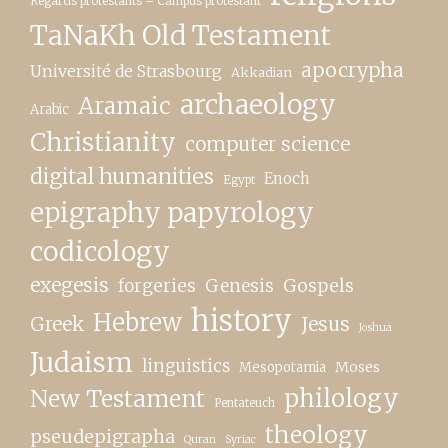
Regards protestants – Campus protestant
TaNaKh Old Testament
apocrypha
Université de Strasbourg
Akkadian
archaeology
Aramaic
Arabic
Christianity
computer science
digital humanities
Enoch
Egypt
epigraphy papyrology
codicology
exegesis
forgeries
Genesis
Gospels
history
Hebrew
Greek
Jesus
Joshua
Judaism
linguistics
Moses
Mesopotamia
New Testament
philology
Pentateuch
theology
pseudepigrapha
Quran
Syriac