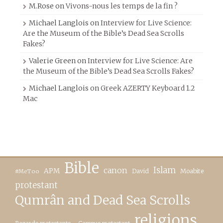
M.Rose
on
Vivons-nous les temps de la fin ?
Michael Langlois
on
Interview for Live Science:
Are the Museum of the Bible’s Dead Sea Scrolls
Fakes?
Valerie Green
on
Interview for Live Science: Are
the Museum of the Bible’s Dead Sea Scrolls Fakes?
Michael Langlois
on
Greek AZERTY Keyboard 1.2
Mac
Bible
canon
Islam
APM
David
Moabite
#MeToo
protestant
Qumrân and Dead Sea Scrolls
religions