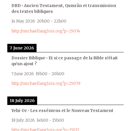
DBD • Ancien Testament, Qumrân et transmission
des textes bibliques
14 May 2026
20h00
-
22h00
http://michaellanglois.org?p=25074
7 June 2026
Dossier Biblique • Et si ce passage de la Bible n’était
qu’un ajout ?
7 June 2026
19h00
-
20h00
http://michaellanglois.org?p=25079
18 July 2026
Yehi-Or • Les esséniens et le Nouveau Testament
18 July 2026
14h00
-
15h00
http://michaellanglois.org?p=25137