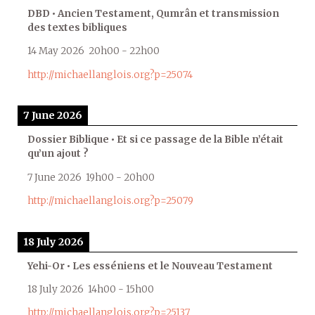
DBD • Ancien Testament, Qumrân et transmission
des textes bibliques
14 May 2026
20h00
-
22h00
http://michaellanglois.org?p=25074
7 June 2026
Dossier Biblique • Et si ce passage de la Bible n’était
qu’un ajout ?
7 June 2026
19h00
-
20h00
http://michaellanglois.org?p=25079
18 July 2026
Yehi-Or • Les esséniens et le Nouveau Testament
18 July 2026
14h00
-
15h00
http://michaellanglois.org?p=25137