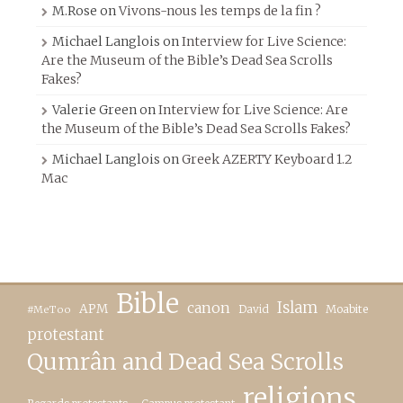
M.Rose
on
Vivons-nous les temps de la fin ?
Michael Langlois
on
Interview for Live Science:
Are the Museum of the Bible’s Dead Sea Scrolls
Fakes?
Valerie Green
on
Interview for Live Science: Are
the Museum of the Bible’s Dead Sea Scrolls Fakes?
Michael Langlois
on
Greek AZERTY Keyboard 1.2
Mac
Bible
canon
Islam
APM
David
Moabite
#MeToo
protestant
Qumrân and Dead Sea Scrolls
religions