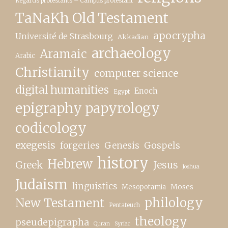
Regards protestants – Campus protestant
TaNaKh Old Testament
apocrypha
Université de Strasbourg
Akkadian
archaeology
Aramaic
Arabic
Christianity
computer science
digital humanities
Enoch
Egypt
epigraphy papyrology
codicology
exegesis
forgeries
Genesis
Gospels
history
Hebrew
Greek
Jesus
Joshua
Judaism
linguistics
Moses
Mesopotamia
New Testament
philology
Pentateuch
theology
pseudepigrapha
Quran
Syriac