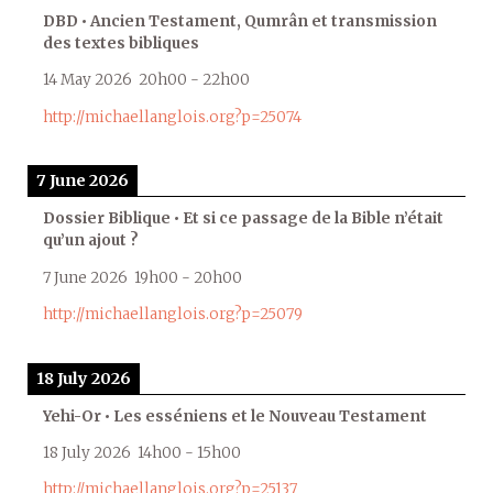
DBD • Ancien Testament, Qumrân et transmission
des textes bibliques
14 May 2026
20h00
-
22h00
http://michaellanglois.org?p=25074
7 June 2026
Dossier Biblique • Et si ce passage de la Bible n’était
qu’un ajout ?
7 June 2026
19h00
-
20h00
http://michaellanglois.org?p=25079
18 July 2026
Yehi-Or • Les esséniens et le Nouveau Testament
18 July 2026
14h00
-
15h00
http://michaellanglois.org?p=25137