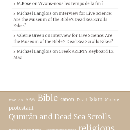
M.Rose
on
Vivons-nous les temps de la fin ?
Michael Langlois
on
Interview for Live Science:
Are the Museum of the Bible’s Dead Sea Scrolls
Fakes?
Valerie Green
on
Interview for Live Science: Are
the Museum of the Bible’s Dead Sea Scrolls Fakes?
Michael Langlois
on
Greek AZERTY Keyboard 1.2
Mac
Bible
canon
Islam
APM
David
Moabite
#MeToo
protestant
Qumrân and Dead Sea Scrolls
religions