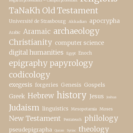
Regards protestants – Campus protestant
TaNaKh Old Testament
apocrypha
Université de Strasbourg
Akkadian
archaeology
Aramaic
Arabic
Christianity
computer science
digital humanities
Enoch
Egypt
epigraphy papyrology
codicology
exegesis
forgeries
Genesis
Gospels
history
Hebrew
Greek
Jesus
Joshua
Judaism
linguistics
Moses
Mesopotamia
New Testament
philology
Pentateuch
theology
pseudepigrapha
Quran
Syriac