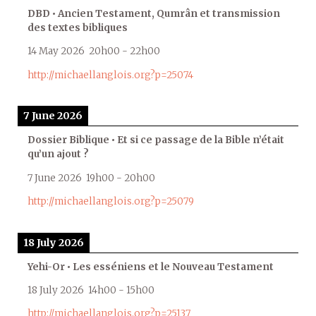
DBD • Ancien Testament, Qumrân et transmission
des textes bibliques
14 May 2026
20h00
-
22h00
http://michaellanglois.org?p=25074
7 June 2026
Dossier Biblique • Et si ce passage de la Bible n’était
qu’un ajout ?
7 June 2026
19h00
-
20h00
http://michaellanglois.org?p=25079
18 July 2026
Yehi-Or • Les esséniens et le Nouveau Testament
18 July 2026
14h00
-
15h00
http://michaellanglois.org?p=25137