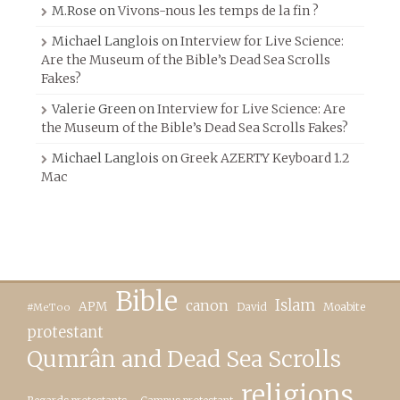
M.Rose
on
Vivons-nous les temps de la fin ?
Michael Langlois
on
Interview for Live Science:
Are the Museum of the Bible’s Dead Sea Scrolls
Fakes?
Valerie Green
on
Interview for Live Science: Are
the Museum of the Bible’s Dead Sea Scrolls Fakes?
Michael Langlois
on
Greek AZERTY Keyboard 1.2
Mac
Bible
canon
Islam
APM
David
Moabite
#MeToo
protestant
Qumrân and Dead Sea Scrolls
religions