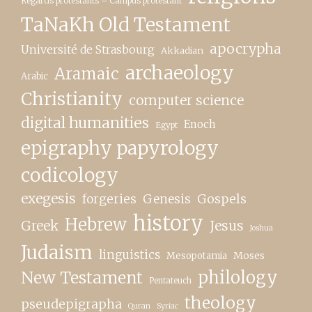
Regards protestants – Campus protestant
TaNaKh Old Testament
apocrypha
Université de Strasbourg
Akkadian
archaeology
Aramaic
Arabic
Christianity
computer science
digital humanities
Enoch
Egypt
epigraphy papyrology
codicology
exegesis
forgeries
Genesis
Gospels
history
Hebrew
Greek
Jesus
Joshua
Judaism
linguistics
Moses
Mesopotamia
New Testament
philology
Pentateuch
theology
pseudepigrapha
Quran
Syriac